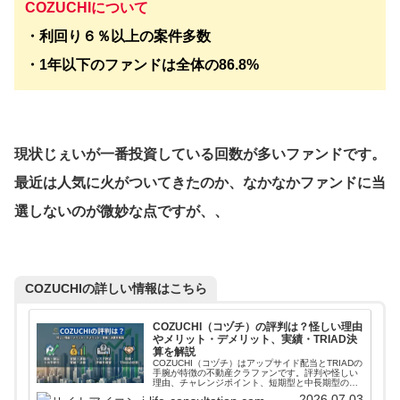
COZUCHIについて
・利回り６％以上の案件多数
・1年以下のファンドは全体の86.8%
現状じぇいが一番投資している回数が多いファンドです。
最近は人気に火がついてきたのか、なかなかファンドに当
選しないのが微妙な点ですが、、
COZUCHIの詳しい情報はこちら
COZUCHI（コヅチ）の評判は？怪しい理由
やメリット・デメリット、実績・TRIAD決
算を解説
COZUCHI（コヅチ）はアップサイド配当とTRIADの
手腕が特徴の不動産クラファンです。評判や怪しい
理由、チャレンジポイント、短期型と中長期型の違
い、実績、TRIADとLAETOLIの役割、決算まで投資
2026.07.03