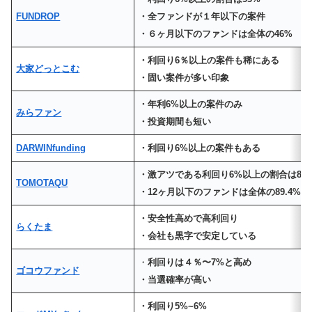
FUNDROP
・全ファンドが１年以下の案件
・６ヶ月以下のファンドは全体の46%
・利回り6％以上の案件も稀にある
大家どっとこむ
・固い案件が多い印象
・年利6%以上の案件のみ
みらファン
・投資期間も短い
DARWINfunding
・利回り6%以上の案件もある
・激アツである利回り6%以上の割合は84.
TOMOTAQU
・12ヶ月以下のファンドは全体の89.4%
・安全性高めで高利回り
らくたま
・会社も黒字で安定している
・
利回りは４％〜7%と高め
ゴコウファンド
・当選確率が高い
・利回り5%~6%