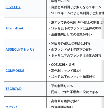
・年利7%~10%
LEVECHY
・自然と高利回りが多くなるスキーム
・SPCスキームによる高利回りと安全性
・激アツである利回り6%以上の割合は60
AlternaBank
・12ヶ月以下のファンドは全体の89%
・金融機関としての信頼が厚い
・利回り6%以上の割合は91%
ASSECLI(アセクリ)
・全ファンドが１年以下の案件
・６ヶ月以下のファンドは全体の51%
・COZUCHIと提携
COMMOSUS
・高年利ファンド増加中
・12ヶ月以下のファンド確率93%
・平均利回り８％
TECROWD
・円建てで海外不動産に投資できる
・高利回り案件が多い
まにわく
・投資期間が短い