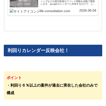
ィングなどの貸付投資のファンド情報を自動で更新
します。googleカレンダーに共有するだけで、じぇ
いがおすすめする会社のファンド情報が一括管理＋
自動更新されます。使い方や導入方法を解説してい
2026.06.04
j-life-consultation.com
ます。
利回りカレンダー反映会社！
ポイント
・利回り６％以上の案件が過去に実在した会社のみで
構成