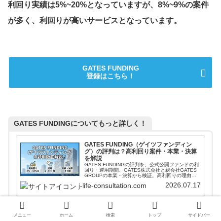
利回り実績は5%~20%となっていますが、8%~9%の案件
が多く、利回りが高いサービスとなっています。
GATES FUNDING
登録はこちら！
GATES FUNDINGについてもっと詳しく！
GATES FUNDING（ゲイツファンディン
グ）の評判は？高利回り案件・本業・決算
を解説
GATES FUNDINGの評判を、公式公開ファンドの利
回り・運用期間、GATES株式会社と親会社GATES
GROUPの本業・決算から検証。高利回りの理由、
リスク、怪しいと言われる点を投資家目線で解説し
2026.07.17
j-life-consultation.com
ます。登録前に公式条件と本文の注意点を確認した
い人向けです。
メニュー
ホーム
検索
トップ
サイドバー