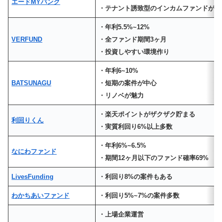
エードMYバンク
・テナント誘致型のインカムファンドが多
・年利5.5%~12%
VERFUND
・全ファンド期間3ヶ月
・投資しやすい環境作り
・年利6~10%
BATSUNAGU
・短期の案件が中心
・リノベが魅力
・楽天ポイントがザクザク貯まる
利回りくん
・実質利回り6%以上多数
・年利6%~6.5%
なにわファンド
・期間12ヶ月以下のファンド確率69%
LivesFunding
・利回り8%の案件もある
わかちあいファンド
・利回り5%~7%の案件多数
・上場企業運営