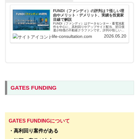
FUNDI（ファンディ）の評判は？怪しい理
由やメリット・デメリット、実績を投資家
目線で解説
FUNDI（ファンディ）はデータセンター・蓄電池案
件を中心に、高利回りやアップサイド配当、翌日償
還が特徴の不動産クラファンです。評判や怪しい理
由、元本割れリスク、蓄電池案件の見方、実績まで
2026.05.20
j-life-consultation.com
投資家目線で解説します。
GATES FUNDING
GATES FUNDINGについて
・高利回り案件がある