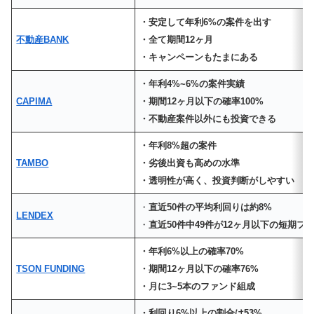
・安定して年利6%の案件を出す
不動産BANK
・全て期間12ヶ月
・キャンペーンもたまにある
・年利4%~6%の案件実績
CAPIMA
・期間12ヶ月以下の確率100%
・不動産案件以外にも投資できる
・年利8%超の案件
TAMBO
・劣後出資も高めの水準
・透明性が高く、投資判断がしやすい
・
直近50件の平均利回りは約8%
LENDEX
・
直近50件中49件が12ヶ月以下の短期フ
・年利6%以上の確率70%
TSON FUNDING
・期間12ヶ月以下の確率76%
・月に3~5本のファンド組成
・利回り6%以上の割合は53%