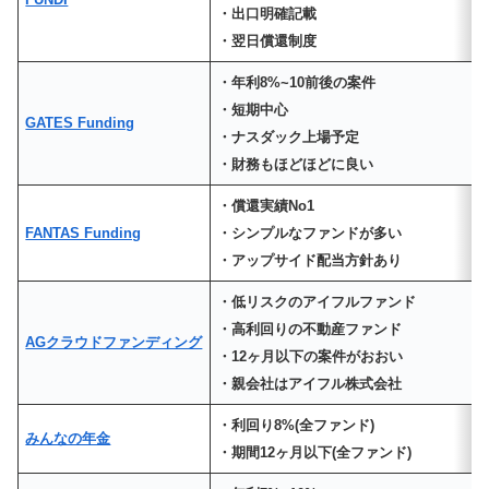
・出口明確記載
・翌日償還制度
・年利8%~10前後の案件
・短期中心
GATES Funding
・ナスダック上場予定
・財務もほどほどに良い
・償還実績No1
FANTAS Funding
・シンプルなファンドが多い
・アップサイド配当方針あり
・低リスクのアイフルファンド
・高利回りの不動産ファンド
AGクラウドファンディング
・12ヶ月以下の案件がおおい
・親会社はアイフル株式会社
・利回り8%(全ファンド)
みんなの年金
・期間12ヶ月以下(全ファンド)