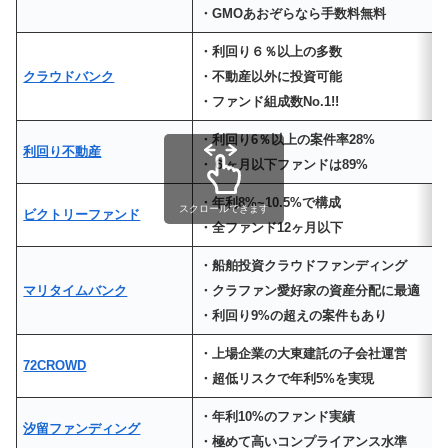
・GMOあおぞらなら手数料無料
・利回り６％以上の多数
クラウドバンク
・不動産以外に投資可能
・ファンド組成数No.1!!
・利回り6％以上の案件率28%
利回り不動産
・６ヶ月以下ファンドは89%
・年利8%~10.5%で構成
スクロールできます
ビクトリーファンド
・全ファンド12ヶ月以下
・船舶投資クラウドファンディング
マリタイムバンク
・クラファン愛好家の資産分配に最適
・利回り9%の超えの案件もあり
・上場企業の大東建託の子会社運営
72CROWD
・超低リスクで年利5%を実現
・年利10%のファンド実績
汐留ファンディング
・極めて高いコンプライアンス水準