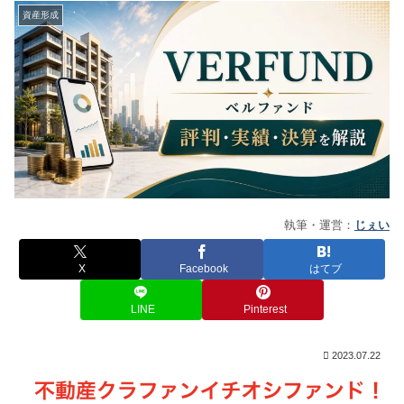
資産形成
執筆・運営：
じぇい
X
Facebook
はてブ
LINE
Pinterest
2023.07.22