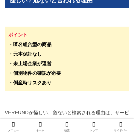
怪しい / 危ないと言われる理由
ポイント
・匿名組合型の商品
・元本保証なし
・未上場企業が運営
・個別物件の確認が必要
・倒産時リスクあり
VERFUNDが怪しい、危ないと検索される理由は、サービ
ス固有の問題というより、不動産クラウドファンディング
メニュー
ホーム
検索
トップ
サイドバー
の構造を知らないと不安に見えやすいからです。投資家は