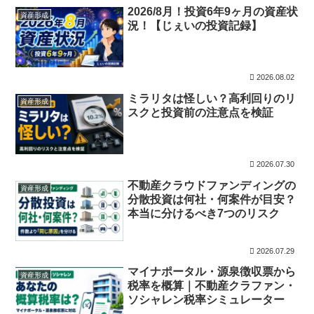
2026/8月！投資6年9ヶ月の資産状
資産形成
況！【じぇいの投資記録】
2026.08.02
ミラリタは怪しい？高利回りのリ
資産形成
スクと投資前の注意点を検証
2026.07.30
不動産クラウドファンディングの
資産形成
分散投資は何社・何案件が目安？
本当に分けるべき7つのリスク
2026.07.29
マイナポータル・源泉徴収票から
資産形成
税率を概算｜不動産クラファン・
ソシャレン税率シミュレーター