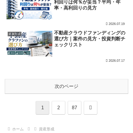
利回りは何％が妥当？平均・年
率・高利回りの見方
2026.07.19
不動産クラウドファンディングの
資産形成
選び方｜案件の見方・投資判断チ
ェックリスト
2026.07.17
次のページ
次
1
2
87
へ
ホーム
資産形成