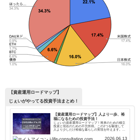
【資産運用ロードマップ】
じぇいがやってる投資手法まとめ！
【資産運用ロードマップ】人より一歩、裕
福になるための投資手法！
じぇいの資産運用ロードマップ！将来のための積立
投資と現在のための不労所得。この2つを駆使して
人より少しだけ裕福な暮らしの実現を叶えます。そ
れぞれにベストな投資を「やる順番」も考えながら
解説していきます。100万から始めるポートフォリ
2026.06.13
j-life-consultation.com
オも公開中！