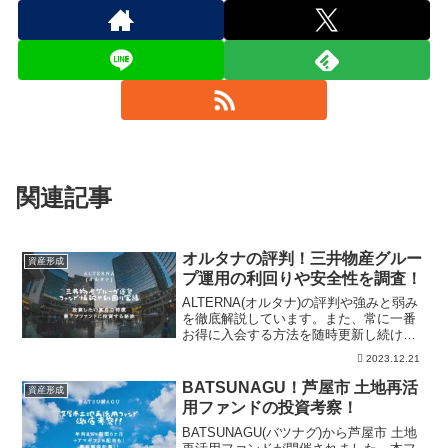
関連記事
オルタナの評判！三井物産グルー
資産形成
プ運用の利回りや安全性を調査！
ALTERNA(オルタナ)の評判や強みと弱み
を徹底解説しています。また、常に一番
お得に入会する方法を随時更新し続けて
います。過去案件を全て解析し、他の不
2023.12.21
動産投資にない激アツな特徴とは？ま
た、ALTERNA(オルタナ)のどんな案件に
BATSUNAGU！芦屋市 土地再活
資産形成
投資すべきかも大公開しています。
用ファンドの投資考察！
BATSUNAGU(バツナグ)から芦屋市 土地