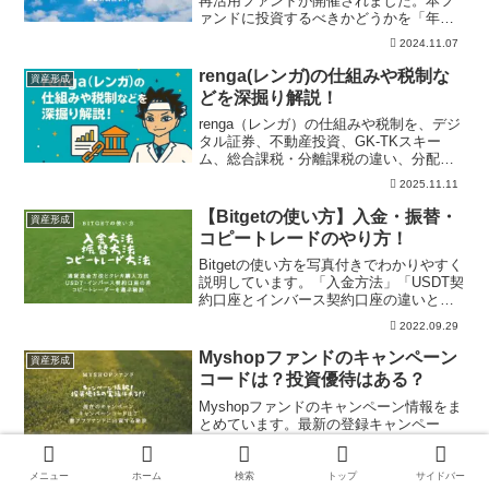
再活用ファンドが開催されました。本フ
ァンドに投資するべきかどうかを「年
利」「リスク」「事業内容」の視点で解
2024.11.07
説しています。またBATSUNAGUの過去
実績などもまとめており、本案件の投資
renga(レンガ)の仕組みや税制な
資産形成
の有無の参考にしていただければ幸いで
どを深掘り解説！
す。
renga（レンガ）の仕組みや税制を、デジ
タル証券、不動産投資、GK-TKスキー
ム、総合課税・分離課税の違い、分配
金、元本保証ではないリスクから整理。
2025.11.11
登録前に公式条件、税務上の確認点、売
買時の注意点、本文の注意点を確認でき
【Bitgetの使い方】入金・振替・
資産形成
ます。
コピートレードのやり方！
Bitgetの使い方を写真付きでわかりやすく
説明しています。「入金方法」「USDT契
約口座とインバース契約口座の違いと振
替方法」「コピートレードの方法」を解
2022.09.29
説しています。また、コピートレーダー
の選び方も公開しています。
Myshopファンドのキャンペーン
資産形成
コードは？投資優待はある？
Myshopファンドのキャンペーン情報をま
とめています。最新の登録キャンペー
ン、キャンペーンコード情報、投資優待
情報などを掲載しています。他社の
2024.07.16
Amazonギフト券配布キャンペーンの一覧
メニュー
ホーム
検索
トップ
サイドバー