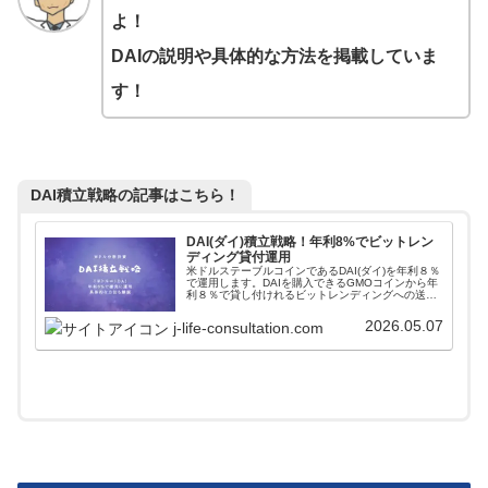
よ！
DAIの説明や具体的な方法を掲載していま
す！
DAI積立戦略の記事はこちら！
DAI(ダイ)積立戦略！年利8%でビットレン
ディング貸付運用
米ドルステーブルコインであるDAI(ダイ)を年利８％
で運用します。DAIを購入できるGMOコインから年
利８％で貸し付けれるビットレンディングへの送付
方法から運用方法まで画像付きで詳しく説明してい
ます。米ドルに資産分散しながら高利回りで運用し
2026.05.07
j-life-consultation.com
よう！