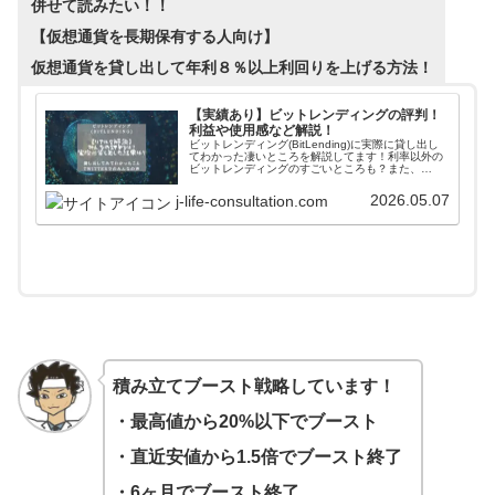
併せて読みたい！！
【仮想通貨を長期保有する人向け】
仮想通貨を貸し出して年利８％以上利回りを上げる方法！
【実績あり】ビットレンディングの評判！
利益や使用感など解説！
ビットレンディング(BitLending)に実際に貸し出し
てわかった凄いところを解説してます！利率以外の
ビットレンディングのすごいところも？また、
twitter上でのみんなの評判もまとめてますので、参
考にしてみてください。
2026.05.07
j-life-consultation.com
積み立てブースト戦略しています！
・最高値から20%以下でブースト
・直近安値から1.5倍でブースト終了
・6ヶ月でブースト終了