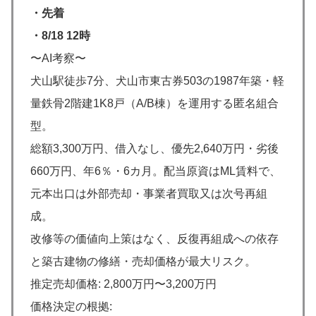
・先着
・8/18 12時
〜AI考察〜
犬山駅徒歩7分、犬山市東古券503の1987年築・軽
量鉄骨2階建1K8戸（A/B棟）を運用する匿名組合
型。
総額3,300万円、借入なし、優先2,640万円・劣後
660万円、年6％・6カ月。配当原資はML賃料で、
元本出口は外部売却・事業者買取又は次号再組
成。
改修等の価値向上策はなく、反復再組成への依存
と築古建物の修繕・売却価格が最大リスク。
推定売却価格: 2,800万円〜3,200万円
価格決定の根拠: