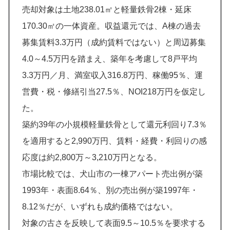
売却対象は土地238.01㎡と軽量鉄骨2棟・延床
170.30㎡の一体資産。収益還元では、A棟の過去
募集賃料3.3万円（成約賃料ではない）と周辺募集
4.0～4.5万円を踏まえ、築年を考慮して8戸平均
3.3万円／月、満室収入316.8万円、稼働95％、運
営費・税・修繕引当27.5％、NOI218万円を仮定し
た。
築約39年の小規模軽量鉄骨として還元利回り7.3％
を適用すると2,990万円、賃料・経費・利回りの感
応度は約2,800万～3,210万円となる。
市場比較では、犬山市の一棟アパート売出例が築
1993年・表面8.64％、別の売出例が築1997年・
8.12％だが、いずれも成約価格ではない。
対象の古さを反映して表面9.5～10.5％を要求する