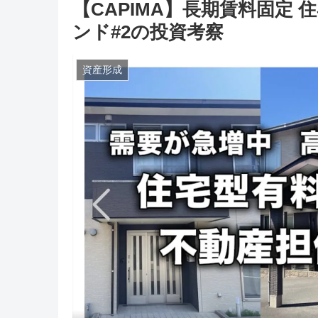
【CAPIMA】長期賃料固定
ンド#2の投資考察
資産形成