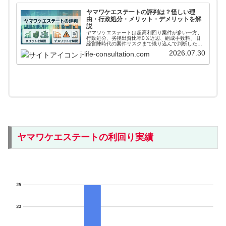
ヤマワケエステートの評判は？怪しい理
由・行政処分・メリット・デメリットを解
説
ヤマワケエステートは超高利回り案件が多い一方、
行政処分、劣後出資比率0％近辺、組成手数料、旧
経営陣時代の案件リスクまで織り込んで判断したい
不動産クラファンです。評判、怪しい理由、実績、
2026.07.30
j-life-consultation.com
運営会社、本業、親会社REVOLUTION、決算を投
資家目線で整理します。
ヤマワケエステートの利回り実績