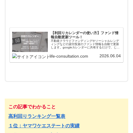
【利回りカレンダーの使い方】ファンド情
報自動更新ツール！
不動産クラウドファンディングやソーシャルレンデ
ィングなどの貸付投資のファンド情報を自動で更新
します。googleカレンダーに共有するだけで、じぇ
いがおすすめする会社のファンド情報が一括管理＋
自動更新されます。使い方や導入方法を解説してい
2026.06.04
j-life-consultation.com
ます。
この記事でわかること
高利回りランキング一覧表
１位：ヤマワケエステートの実績