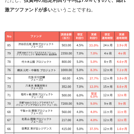
ただし、
投資時の想定利回り平均は7.6%ですので、隠れ
激アツファンドが多い
ということですね。