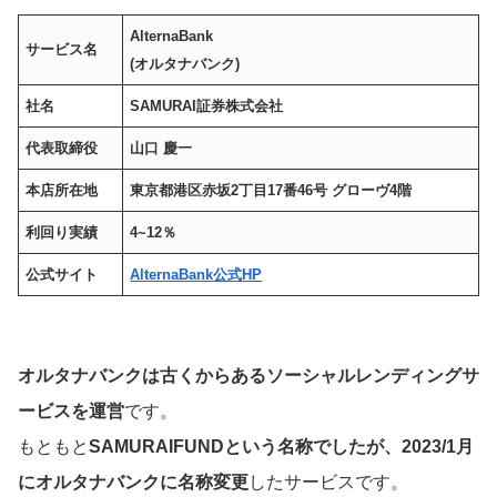
AlternaBank
サービス名
(オルタナバンク)
社名
SAMURAI証券株式会社
代表取締役
山口 慶一
本店所在地
東京都港区赤坂2丁目17番46号 グローヴ4階
利回り実績
4~12％
公式サイト
AlternaBank公式HP
オルタナバンクは古くからあるソーシャルレンディングサ
ービスを運営
です。
もともと
SAMURAIFUNDという名称でしたが、2023/1月
にオルタナバンクに名称変更
したサービスです。