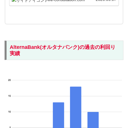
解説します。
AlternaBank(オルタナバンク)の過去の利回り
実績