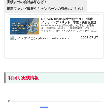
実績以外の会社詳細など！
最新ファンド情報やキャンペーンの有無もこちら！
DARWIN fundingの評判は？怪しい理由・
メリット・デメリット、本業・決算を解説
DARWIN fundingの評判や怪しいと言われる理由
を、公開実績、高利回り・開発型案件、メリット・
デメリット、ダーウィンアセットパートナーズの本
業・決算、元本保証ではないリスクから整理。登録
前に公式条件と本文の注意点を確認したい人向けで
2026.07.27
j-life-consultation.com
す。
利回り実績情報