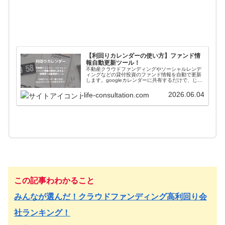
【利回りカレンダーの使い方】ファンド情
報自動更新ツール！
不動産クラウドファンディングやソーシャルレンデ
ィングなどの貸付投資のファンド情報を自動で更新
します。googleカレンダーに共有するだけで、じぇ
いがおすすめする会社のファンド情報が一括管理＋
自動更新されます。使い方や導入方法を解説してい
2026.06.04
j-life-consultation.com
ます。
この記事わわかること
みんなが選んだ！クラウドファンディング高利回り会
社ランキング！