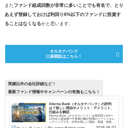
また
ファンド組成回数が非常に多いことでも有名で、とり
あえず登録しておけば利回り6%以下のファンドに投資す
ることはなくなる
かと思います。
オルタナバンク
口座開設はこちら！
実績以外の会社詳細など！
最新ファンド情報やキャンペーンの有無もこちら！
Alterna Bank（オルタナバンク）の評判
は？怪しい理由やメリット・デメリット、
仕組みを解説
Alterna Bank（オルタナバンク）は高利回り4%〜
12%台と超短期〜中長期の幅が特徴のソーシャルレ
ンディングです。評判や怪しい理由、実績、特殊ス
キーム、手数料、海外案件リスクまで投資家目線で
2026.06.07
j-life-consultation.com