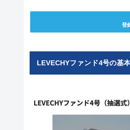
登
LEVECHYファンド4号の基