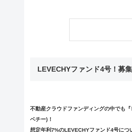
LEVECHYファンド4号！募
不動産クラウドファンディングの中でも『レ
ベチー)！
想定年利7%のLEVECHYファンド4号に