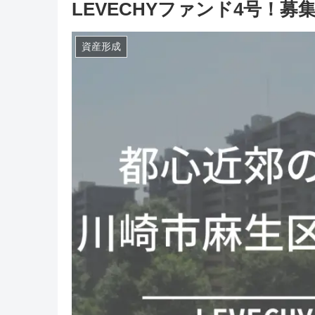
LEVECHYファンド4号！募
資産形成