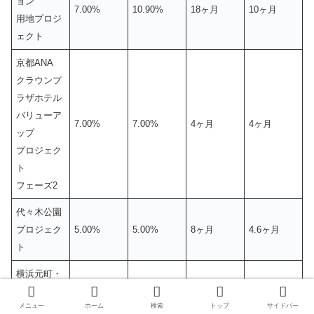
ョン
7.00%
10.90%
18ヶ月
10ヶ月
用地プロジ
ェクト
京都ANA
クラウンプ
ラザホテル
バリューア
7.00%
7.00%
4ヶ月
4ヶ月
ップ
プロジェク
ト
フェーズ2
代々木公園
プロジェク
5.00%
5.00%
8ヶ月
4.6ヶ月
ト
横浜元町・
中華街
5.00%
8.30%
36ヶ月
7.1ヶ月
メニュー
ホーム
検索
トップ
サイドバー
プロジェク