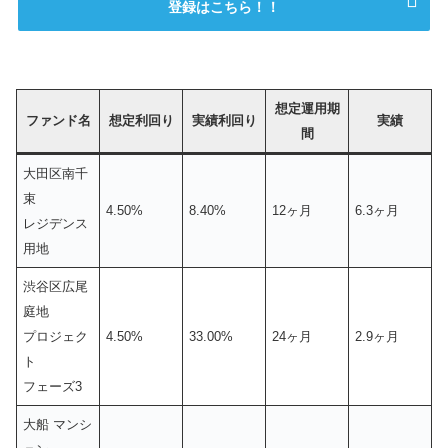
登録はこちら！！
想定運用期
ファンド名
想定利回り
実績利回り
実績
間
大田区南千
束
4.50%
8.40%
12ヶ月
6.3ヶ月
レジデンス
用地
渋谷区広尾
庭地
プロジェク
4.50%
33.00%
24ヶ月
2.9ヶ月
ト
フェーズ3
大船 マンシ