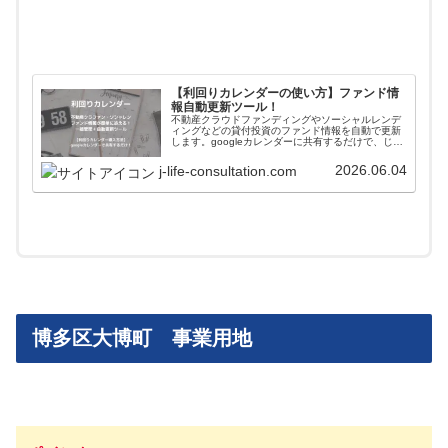
【利回りカレンダーの使い方】ファンド情
報自動更新ツール！
不動産クラウドファンディングやソーシャルレンデ
ィングなどの貸付投資のファンド情報を自動で更新
します。googleカレンダーに共有するだけで、じぇ
いがおすすめする会社のファンド情報が一括管理＋
自動更新されます。使い方や導入方法を解説してい
2026.06.04
j-life-consultation.com
ます。
博多区大博町 事業用地