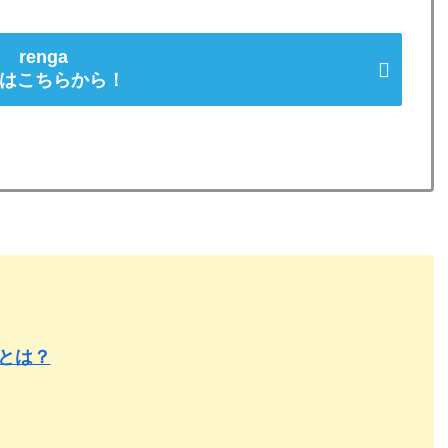
renga
はこちらから！
券とは？