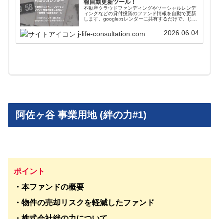
報自動更新ツール！
不動産クラウドファンディングやソーシャルレンデ
ィングなどの貸付投資のファンド情報を自動で更新
します。googleカレンダーに共有するだけで、じぇ
いがおすすめする会社のファンド情報が一括管理＋
自動更新されます。使い方や導入方法を解説してい
2026.06.04
j-life-consultation.com
ます。
阿佐ヶ谷 事業用地 (絆の力#1)
ポイント
・本ファンドの概要
・物件の売却リスクを軽減したファンド
・
株式会社
絆の力
について