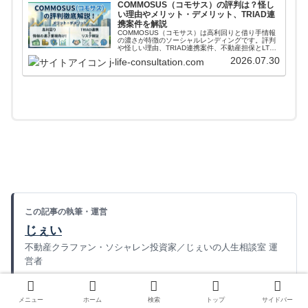
COMMOSUS（コモサス）の評判は？怪し
い理由やメリット・デメリット、TRIAD連
携案件を解説
COMMOSUS（コモサス）は高利回りと借り手情報
の濃さが特徴のソーシャルレンディングです。評判
や怪しい理由、TRIAD連携案件、不動産担保とLTV
の見方、手数料、運営会社の本業まで投資家目線で
2026.07.30
j-life-consultation.com
解説します。
この記事の執筆・運営
じぇい
不動産クラファン・ソシャレン投資家／じぇいの人生相談室 運
営者
2019年から不動産クラウドファンディング・ソーシャルレ
ンディングへ投資し、100案件以上への投資を経験。宅地建
メニュー
ホーム
検索
トップ
サイドバー