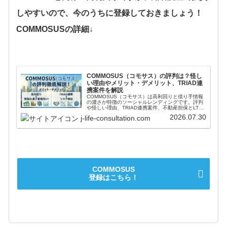
しやすいので、今のうちに登録しておきましょう！
COMMOSUSの詳細↓
COMMOSUS（コモサス）の評判は？怪し
い理由やメリット・デメリット、TRIAD連
携案件を解説
COMMOSUS（コモサス）は高利回りと借り手情報
の濃さが特徴のソーシャルレンディングです。評判
や怪しい理由、TRIAD連携案件、不動産担保とLTV
の見方、手数料、運営会社の本業まで投資家目線で
2026.07.30
j-life-consultation.com
解説します。
COMMOSUS
登録はこちら！