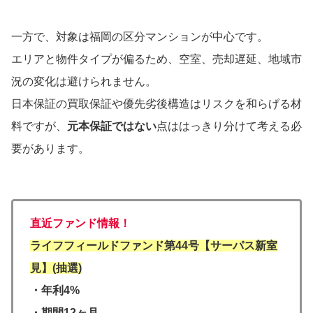
一方で、対象は福岡の区分マンションが中心です。
エリアと物件タイプが偏るため、空室、売却遅延、地域市
況の変化は避けられません。
日本保証の買取保証や優先劣後構造はリスクを和らげる材
料ですが、
元本保証ではない
点ははっきり分けて考える必
要があります。
直近ファンド情報！
ライフフィールドファンド第44号【サーパス新室
見】(抽選)
・年利4%
・期間12ヶ月