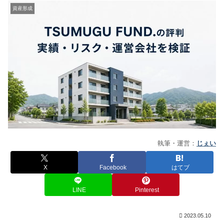
資産形成
執筆・運営：
じぇい
X
Facebook
はてブ
LINE
Pinterest
2023.05.10