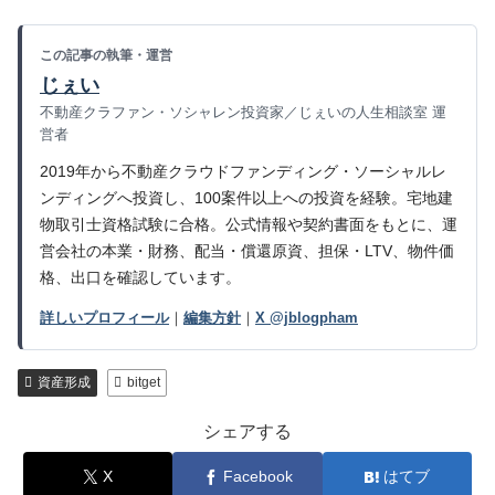
この記事の執筆・運営
じぇい
不動産クラファン・ソシャレン投資家／じぇいの人生相談室 運
営者
2019年から不動産クラウドファンディング・ソーシャルレ
ンディングへ投資し、100案件以上への投資を経験。宅地建
物取引士資格試験に合格。公式情報や契約書面をもとに、運
営会社の本業・財務、配当・償還原資、担保・LTV、物件価
格、出口を確認しています。
詳しいプロフィール
｜
編集方針
｜
X @jblogpham
資産形成
bitget
シェアする
X
Facebook
はてブ