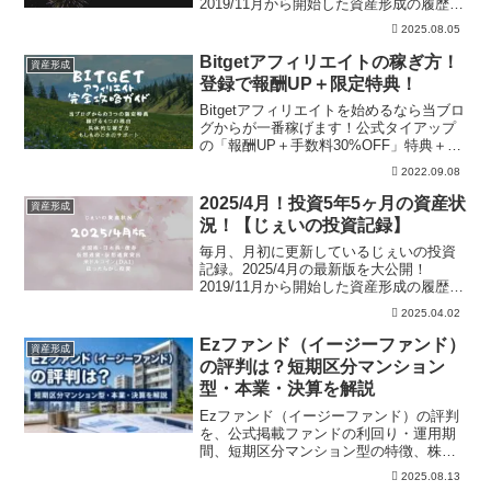
2019/11月から開始した資産形成の履歴。
米国株、日本株、仮想通貨、自動売買、
2025.08.05
ほったらかし投資の資産を公開。また現
金含めた、じぇいの総資産も公開中！
Bitgetアフィリエイトの稼ぎ方！
資産形成
登録で報酬UP＋限定特典！
Bitgetアフィリエイトを始めるなら当ブロ
グからが一番稼げます！公式タイアップ
の「報酬UP＋手数料30%OFF」特典＋じ
ぇいからのプレゼント特典！具体的な稼
2022.09.08
ぎ方や稼げる理由も説明しています！も
しものときのサポートも承っておりま
2025/4月！投資5年5ヶ月の資産状
資産形成
す。
況！【じぇいの投資記録】
毎月、月初に更新しているじぇいの投資
記録。2025/4月の最新版を大公開！
2019/11月から開始した資産形成の履歴。
米国株、日本株、仮想通貨、自動売買、
2025.04.02
ほったらかし投資の資産を公開。また現
金含めた、じぇいの総資産も公開中！
Ezファンド（イージーファンド）
資産形成
の評判は？短期区分マンション
型・本業・決算を解説
Ezファンド（イージーファンド）の評判
を、公式掲載ファンドの利回り・運用期
間、短期区分マンション型の特徴、株式
会社イー・トラストの本業・決算から解
2025.08.13
説。メリット、注意点、向いている人も