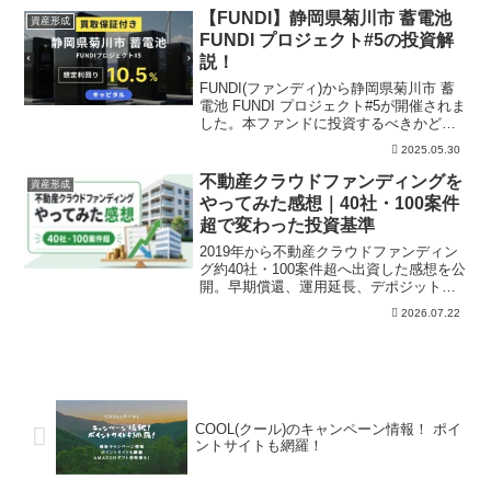
整理します。登録前に公式条件と本文の
【FUNDI】静岡県菊川市 蓄電池
資産形成
注意点を確認したい人向けです。
FUNDI プロジェクト#5の投資解
説！
FUNDI(ファンディ)から静岡県菊川市 蓄
電池 FUNDI プロジェクト#5が開催されま
した。本ファンドに投資するべきかどう
かを「年利」「リスク」「事業内容」の
2025.05.30
視点で解説しています。またFUNDIの過
去実績などもまとめており、本案件の投
不動産クラウドファンディングを
資産形成
資の有無の参考にしていただければ幸い
やってみた感想｜40社・100案件
です。
超で変わった投資基準
2019年から不動産クラウドファンディン
グ約40社・100案件超へ出資した感想を公
開。早期償還、運用延長、デポジット、
確定申告の実体験と、運営財務・配当原
2026.07.22
資・物件価格・出口・利回り・分散をど
う見るかを解説します。
COOL(クール)のキャンペーン情報！ ポイ
ントサイトも網羅！