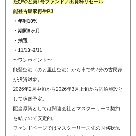
たびやど第1号ファンド／出資枠リセール
能登古民家再生PJ
・年利10%
・期間6ヶ月
・抽選
・11/13~2/11
〜ワンポイント〜
能登空港（のと里山空港）から車で約7分の古民家
が投資対象。
2026年2月中旬から2026年3月上旬から宿泊施設と
して稼働予定。
配当原資としては関連会社とマスターリース契約
を結ぶので安定的。
ファンドページではマスターリース先の財務状況