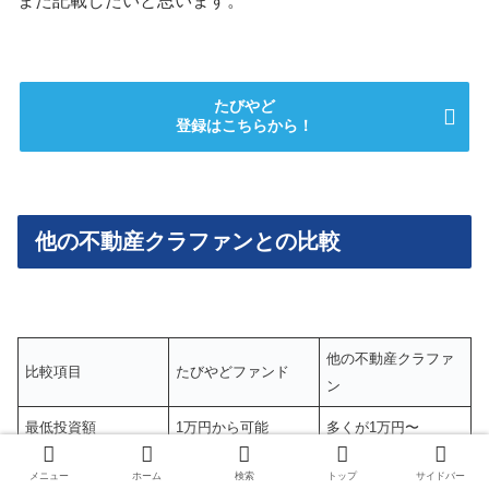
また記載したいと思います。
たびやど
登録はこちらから！
他の不動産クラファンとの比較
他の不動産クラファ
比較項目
たびやどファンド
ン
最低投資額
1万円から可能
多くが1万円〜
マンション
メニュー
ホーム
検索
トップ
サイドバー
観光・宿泊施設