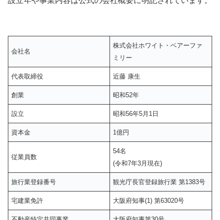
設立年や事業内容は公式の会社概要に明記されています。
株式会社ホワイト・ベアーファ
会社名
ミリー
代表取締役
近藤 康生
創業
昭和52年
設立
昭和56年5月1日
資本金
1億円
54名
従業員数
(令和7年3月現在)
旅行業登録番号
観光庁長官登録旅行業 第1383号
宅建業免許
大阪府知事(1) 第63020号
不動産特定共同事業
大阪府知事第30号