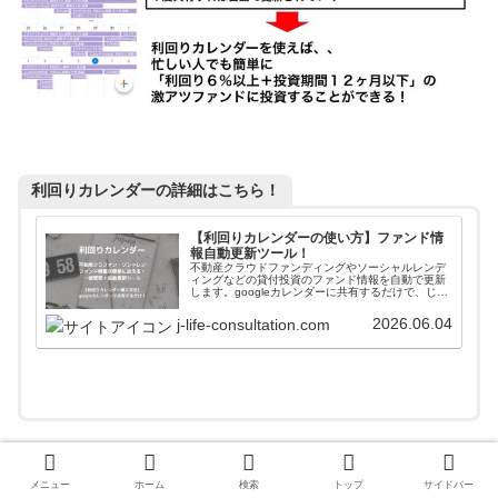
利回りカレンダーの詳細はこちら！
【利回りカレンダーの使い方】ファンド情
報自動更新ツール！
不動産クラウドファンディングやソーシャルレンデ
ィングなどの貸付投資のファンド情報を自動で更新
します。googleカレンダーに共有するだけで、じぇ
いがおすすめする会社のファンド情報が一括管理＋
自動更新されます。使い方や導入方法を解説してい
2026.06.04
j-life-consultation.com
ます。
メニュー
ホーム
検索
トップ
サイドバー