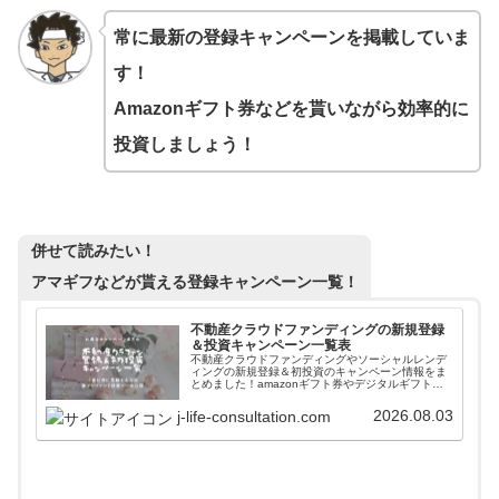
常に最新の登録キャンペーンを掲載していま
す！
Amazonギフト券などを貰いながら効率的に
投資しましょう！
併せて読みたい！
アマギフなどが貰える登録キャンペーン一覧！
不動産クラウドファンディングの新規登録
＆投資キャンペーン一覧表
不動産クラウドファンディングやソーシャルレンデ
ィングの新規登録＆初投資のキャンペーン情報をま
とめました！amazonギフト券やデジタルギフトを
貰いながら入会することができます。また高利回り
案件に簡単に投資できるファンド情報自動更新ツー
2026.08.03
j-life-consultation.com
ルも紹介しています。