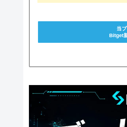
当ブ
Bitg