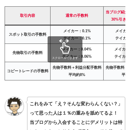
当ブログ紹介
取引内容
通常の手数料
30%引き
メイカー：0.1%
メイカー：
スポット取引の手数料
テイカー：0.1%
テイカー：
メイカー：0.04%
メイカー：
先物取引の手数料
テイカー：0.06%
テイカー：
スクロールできます
先物手数料＋利益分配手数料
先物手数料＋
コピートレードの手数料
平均約8%
平均
これをみて「え？そんな変わらんくない？」
って思った人は１％の重みを舐めてるよ！
当ブログから入会することにデメリットは特