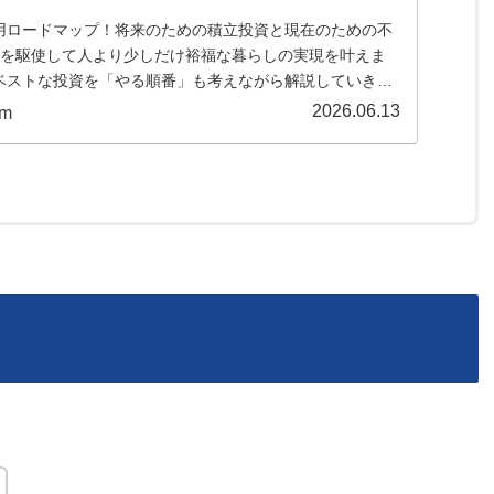
用ロードマップ！将来のための積立投資と現在のための不
つを駆使して人より少しだけ裕福な暮らしの実現を叶えま
ベストな投資を「やる順番」も考えながら解説していきま
始めるポートフォリオも公開中！
2026.06.13
om