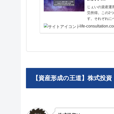
じぇいの資産運
労所得。この2
す。それぞれに
す。100万から
j-life-consultation.c
【資産形成の王道】株式投資