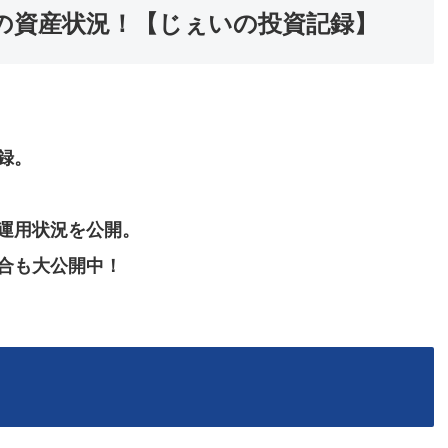
0ヶ月の資産状況！【じぇいの投資記録】
録。
運用状況を公開。
合も大公開中！