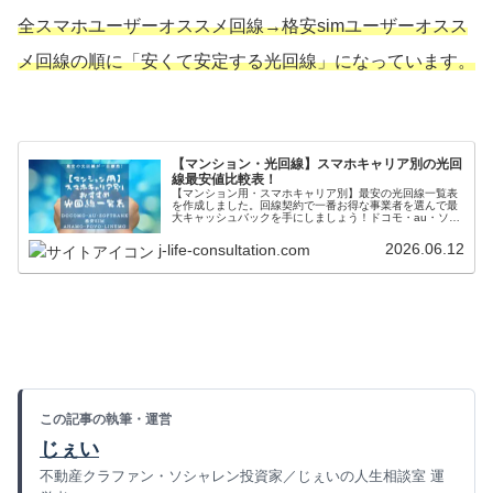
全スマホユーザーオススメ回線→格安simユーザーオスス
メ回線の順に「安くて安定する光回線」になっています。
【マンション・光回線】スマホキャリア別の光回
線最安値比較表！
【マンション用・スマホキャリア別】最安の光回線一覧表
を作成しました。回線契約で一番お得な事業者を選んで最
大キャッシュバックを手にしましょう！ドコモ・au・ソフ
トバンク・格安simユーザーの最適最安の光回線が一目瞭然
でわかります。キャッシュバック条件などもわかりやすく
2026.06.12
j-life-consultation.com
解説しました。
この記事の執筆・運営
じぇい
不動産クラファン・ソシャレン投資家／じぇいの人生相談室 運