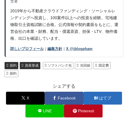
営者
2019年から不動産クラウドファンディング・ソーシャルレ
ンディングへ投資し、100案件以上への投資を経験。宅地建
物取引士資格試験に合格。公式情報や契約書面をもとに、運
営会社の本業・財務、配当・償還原資、担保・LTV、物件価
格、出口を確認しています。
詳しいプロフィール
｜
編集方針
｜
X @jblogpham
節約
資産形成
ソフトバンク光
光回線
固定費
節約
シェアする
X
Facebook
はてブ
LINE
Pinterest