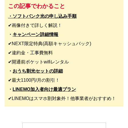
この記事でわかること
・ソフトバンク光の申し込み手順
✔︎画像付きで詳しく解説！
・
キャンペーン詳細情報
✔︎NEXT限定特典(高額キャッシュバック)
✔︎違約金・工事費無料
✔︎開通前ポケットwifiレンタル
・
おうち割光セットの詳細
✔︎最大1100円/月の割引！
・
LINEMO加入者向け最適プラン
✔︎LINEMOはスマホ割対象外！他事業者がおすすめ！