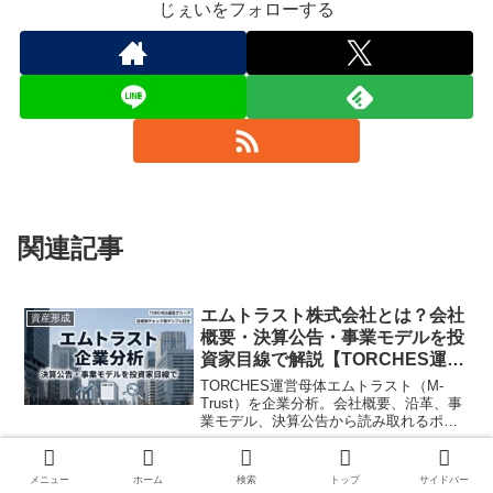
じぇいをフォローする
関連記事
エムトラスト株式会社とは？会社
資産形成
概要・決算公告・事業モデルを投
資家目線で解説【TORCHES運
営】
TORCHES運営母体エムトラスト（M-
Trust）を企業分析。会社概要、沿革、事
業モデル、決算公告から読み取れるポイ
ントを投資家目線で整理。案件ごとの出
2026.01.28
口・解除・手数料・優先劣後・借入チェ
ック表付き。
【ヤマワケ】東京都杉並区高円寺
メニュー
ホーム
検索
トップ
サイドバー
資産形成