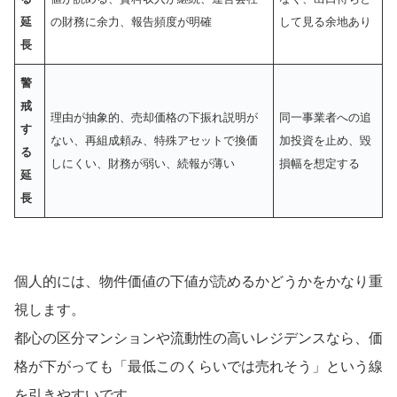
延
の財務に余力、報告頻度が明確
して見る余地あり
長
警
戒
理由が抽象的、売却価格の下振れ説明が
同一事業者への追
す
ない、再組成頼み、特殊アセットで換価
加投資を止め、毀
る
しにくい、財務が弱い、続報が薄い
損幅を想定する
延
長
個人的には、物件価値の下値が読めるかどうかをかなり重
視します。
都心の区分マンションや流動性の高いレジデンスなら、価
格が下がっても「最低このくらいでは売れそう」という線
を引きやすいです。