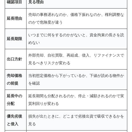
確認項目
見る理由
売却の事務遅れなのか、価格下振れなのか、権利調整な
延長理由
のかで危険度が違う
いつまでに何をするのかがないと、資金拘束の長さを読
延長期限
めない
外部売却、自社買取、再組成、借入、リファイナンスで
出口方針
見るべきリスクが変わる
売却価格
当初想定価格から下がっているか、下値が読める物件か
の前提
を確認
延長中の
延長期間も分配されるのか、停止・減額されるのかで実
分配
質利回りが変わる
優先劣後
損失が出たときに、どこまで劣後出資で吸収できるかを
と借入
見る