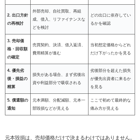
外部売却、自社買取、再組
2. 出口方針
どの出口に依存してい
成、借入、リファイナンスな
の再検討
るかを確認
どを検討
3. 売却価
売買契約、決済、借入返済、
当初想定価格からどれ
格・回収額
費用精算が進む
だけ下がったかを見る
の確定
4. 優先劣
劣後部分を超えた損失
損失がある場合、まず劣後出
後・損益の
が優先出資者に来るか
資や利益部分で吸収される
精算
を見る
5. 償還額の
元本満額、分配減額、元本一
ここで初めて最終的な
通知
部毀損などが見える
痛み方が見える
元本毀損は、売却価格だけで決まるわけではありません。