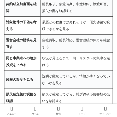
契約成立前書面を確
延長条項、償還時期、中途解約、譲渡可否、
認
損失分配を確認する
対象物件の下値を考
最悪どの程度では売れそうか、優先劣後で吸
える
収できるかを見る
運営会社の財務を見
自社買取、延長対応、運営継続の体力を確認
直す
する
同じ事業者への追加
状況が見えるまで、同一リスクへの集中を避
投資を止める
ける
説明が継続しているか、情報が薄くなってい
続報の頻度を見る
ないかを見る
損失確定後に税務を
損失が確定してから、雑所得や必要書類の扱
確認
いを確認する
メニュー
ホーム
検索
トップ
サイドバー