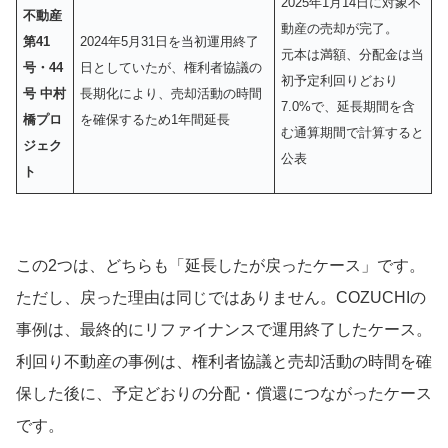
2025年1月14日に対象不
不動産
動産の売却が完了。
第41
2024年5月31日を当初運用終了
元本は満額、分配金は当
号・44
日としていたが、権利者協議の
初予定利回りどおり
号 中村
長期化により、売却活動の時間
7.0%で、延長期間を含
橋プロ
を確保するため1年間延長
む通算期間で計算すると
ジェク
公表
ト
この2つは、どちらも「延長したが戻ったケース」です。
ただし、戻った理由は同じではありません。COZUCHIの
事例は、最終的にリファイナンスで運用終了したケース。
利回り不動産の事例は、権利者協議と売却活動の時間を確
保した後に、予定どおりの分配・償還につながったケース
です。