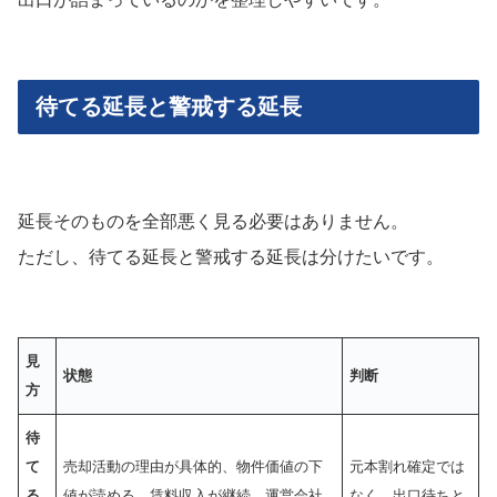
待てる延長と警戒する延長
延長そのものを全部悪く見る必要はありません。
ただし、待てる延長と警戒する延長は分けたいです。
見
状態
判断
方
待
て
売却活動の理由が具体的、物件価値の下
元本割れ確定では
る
値が読める、賃料収入が継続、運営会社
なく、出口待ちと