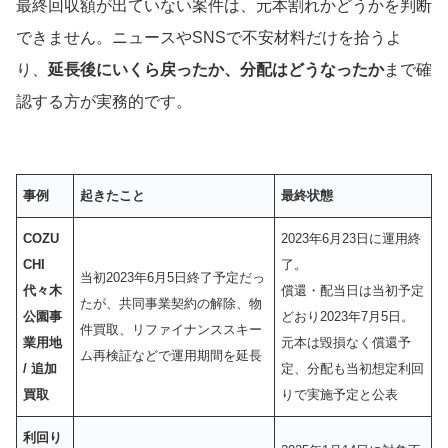
最終回収額が出ていない案件は、元本割れかどうかを判断
できません。ニュースやSNSで不安材料だけを拾うよ
り、
延長後にいくら戻ったか、分配はどうなったか
まで確
認する方が実務的です。
事例
起きたこと
最終状態
COZU
2023年6月23日に運用終
CHI
了。
当初2023年6月5日終了予定だっ
代々木
償還・配当日は当初予定
たが、共同事業契約の解除、物
公園事
どおり2023年7月5日。
件買取、リファイナンススキー
業用地
元本は毀損なく償還予
ム再検証などで運用期間を延長
/ 追加
定、分配も当初想定利回
買取
りで実施予定と公表
利回り