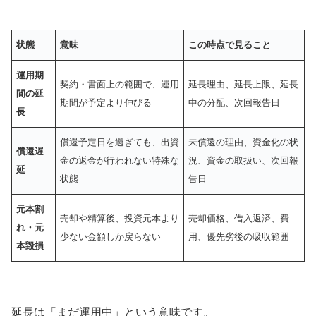
状態
意味
この時点で見ること
運用期
契約・書面上の範囲で、運用
延長理由、延長上限、延長
間の延
期間が予定より伸びる
中の分配、次回報告日
長
償還予定日を過ぎても、出資
未償還の理由、資金化の状
償還遅
金の返金が行われない特殊な
況、資金の取扱い、次回報
延
状態
告日
元本割
売却や精算後、投資元本より
売却価格、借入返済、費
れ・元
少ない金額しか戻らない
用、優先劣後の吸収範囲
本毀損
延長は「まだ運用中」という意味です。