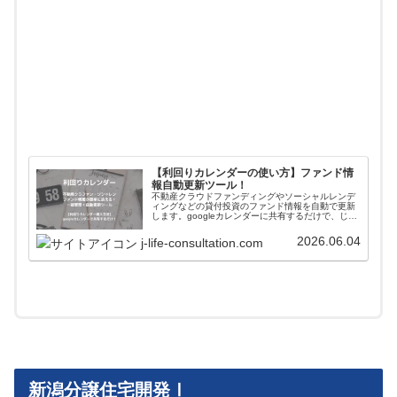
【利回りカレンダーの使い方】ファンド情
報自動更新ツール！
不動産クラウドファンディングやソーシャルレンデ
ィングなどの貸付投資のファンド情報を自動で更新
します。googleカレンダーに共有するだけで、じぇ
いがおすすめする会社のファンド情報が一括管理＋
自動更新されます。使い方や導入方法を解説してい
2026.06.04
j-life-consultation.com
ます。
新潟分譲住宅開発Ⅰ