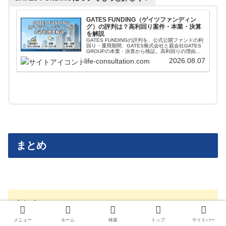
GATES FUNDING（ゲイツファンディン
グ）の評判は？高利回り案件・本業・決算
を解説
GATES FUNDINGの評判を、公式公開ファンドの利
回り・運用期間、GATES株式会社と親会社GATES
GROUPの本業・決算から検証。高利回りの理由、
リスク、怪しいと言われる点を投資家目線で解説し
2026.08.07
j-life-consultation.com
ます。登録前に公式条件と本文の注意点を確認した
い人向けです。
まとめ
まとめ
・本ファンドの利回りは8%
メニュー
ホーム
検索
トップ
サイドバー