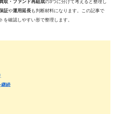
買取・ファンド再組成
の3つに分けて考えると整理し
保証
や
運用延長
も判断材料になります。この記事で
トを確認しやすい形で整理します。
り
を継続