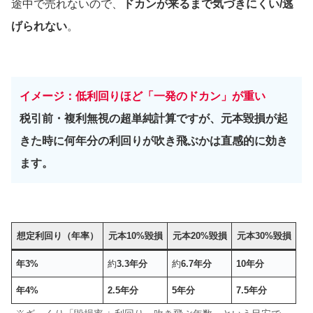
途中で売れないので、
ドカンが来るまで気づきにくい/逃
げられない
。
イメージ：低利回りほど「一発のドカン」が重い
税引前・複利無視の超単純計算ですが、元本毀損が起
きた時に何年分の利回りが吹き飛ぶかは直感的に効き
ます。
想定利回り（年率）
元本10%毀損
元本20%毀損
元本30%毀損
年3%
約
3.3年分
約
6.7年分
10年分
年4%
2.5年分
5年分
7.5年分