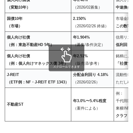
（変動10年）
（2026/02募集）
中途換金
国債10年
2.150%
市場金利
（市場）
（2026/02/26 終値）
この数字
個人向け社債
年1.904%
信用リス
（例：東急不動産HD 5年）
（募集/条件決定）
低利回り
個人向け社債
年2.51%
銘柄によ
（例：個人向けマネックス債 3年）
（販売済/参考）
「社債で
スクロールできます
J-REIT
分配金利回り 4.18%
流動性◎
（ETF例：NF・J-REIT ETF 1343）
（2026/02/26）
ただし
相
例：
年3.0%〜5.4%程度
千代田区レ
不動産ST
（案件による）
東横INN 4
クラファ