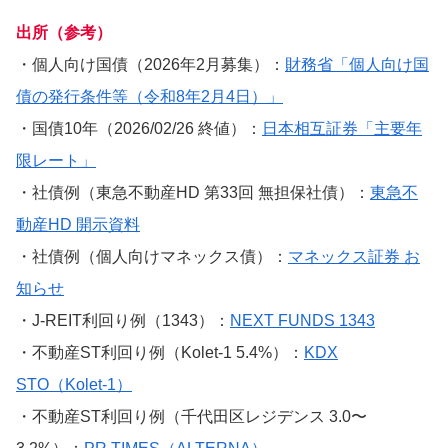
出所（参考）
・個人向け国債（2026年2月募集）：
財務省「個人向け国
債の発行条件等（令和8年2月4日）」
・国債10年（2026/02/26 終値）：
日本相互証券「主要年
限レート」
・社債例（東急不動産HD 第33回 無担保社債）：
東急不
動産HD 開示資料
・社債例（個人向けマネックス債）：
マネックス証券 お
知らせ
・J-REIT利回り例（1343）：
NEXT FUNDS 1343
・不動産ST利回り例（Kolet-1 5.4%）：
KDX
STO（Kolet-1）
・不動産ST利回り例（千代田区レジデンス 3.0〜