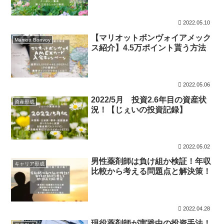
2022.05.10
【マリオットボンヴォイアメック
Marriott Bonvoy
ス紹介】4.5万ポイント貰う方法
2022.05.06
2022/5月 投資2.6年目の資産状
資産形成
況！【じぇいの投資記録】
2022.05.02
男性薬剤師は負け組か検証！年収
キャリア形成
比較から考える問題点と解決策！
2022.04.28
現役薬剤師が実践中の投資手法！