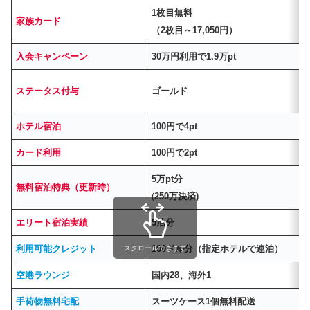
1枚目無料
家族カード
（2枚目～17,050円）
入会キャンペーン
30万円利用で1.9万pt
ステータス付与
ゴールド
ホテル宿泊
100円で4pt
カード利用
100円で2pt
5万pt分
無料宿泊特典（更新時）
(
250万決済)
エリート宿泊実績
5泊分
利用可能クレジット
100ドル分（指定ホテルで連泊）
スクロールできます
空港ラウンジ
国内28、海外1
手荷物無料宅配
スーツケース1個無料配送