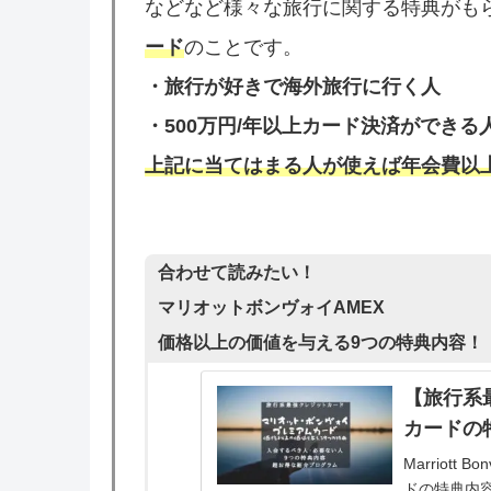
などなど様々な旅行に関する特典がも
ード
のことです。
・
旅行が好きで海外旅行に行く人
・
500万円/年以上カード決済ができる
上記に当てはまる人が使えば年会費以
合わせて読みたい！
マリオットボンヴォイAMEX
価格以上の価値を与える9つの特典内容！
【旅行系
カードの
Marriot
ドの特典内