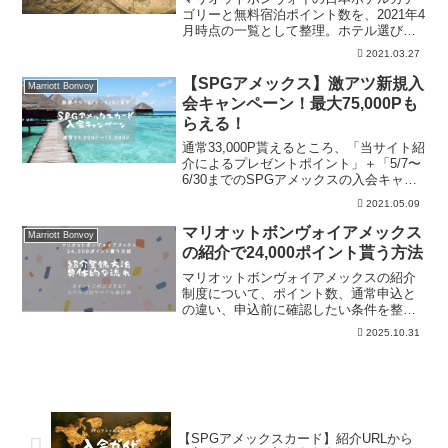
ゴリーと無料宿泊ポイント数を、2021年4
月時点の一覧として整理。ホテル選び、
ポイント宿泊の目安、必要ポイント、カ
2021.03.27
テゴリー変更、旅行計画時の注意点、最
新条件は公式確認が必要な点を確認でき
【SPGアメックス】激アツ新規入
Marriott Bonvoy
ます。
会キャンペーン！最大75,000Pも
らえる！
通常33,000P貰えるところ、「当サイト紹
介によるプレゼントポイント」＋「5/7〜
6/30までのSPGアメックスの入会キャン
ペーン」で75,000P貰えてしまいまいま
2021.05.09
す！！これを機にぜひSPGアメックスカ
ードを手に入れましょう！
マリオットボンヴォイアメックス
Marriott Bonvoy
の紹介で24,000ポイント貰う方法
マリオットボンヴォイアメックスの紹介
制度について、ポイント数、通常申込と
の違い、申込前に確認したい条件を整
理。ホテル利用や旅行前に、紹介経由の
2025.10.31
注意点まで落ち着いて見比べたい人向け
です。紹介条件は変更されることがある
ため、申込前に公式情報も確認しましょ
う。
【SPGアメックスカード】紹介URLから