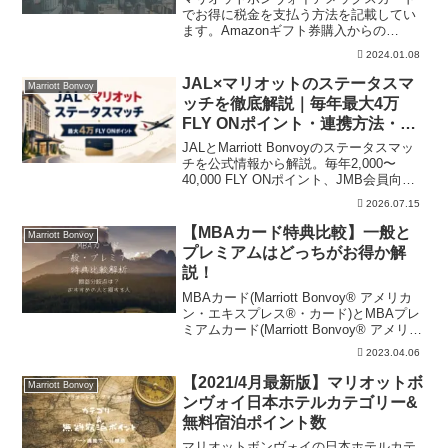
でお得に税金を支払う方法を記載してい
ます。Amazonギフト券購入からの
amazonPayで税金支払い方法や注意点も
2024.01.08
解説中。また、支払い還元率や上限など
も掲載しています。
JAL×マリオットのステータスマ
Marriott Bonvoy
ッチを徹底解説｜毎年最大4万
FLY ONポイント・連携方法・
JGCの注意点
JALとMarriott Bonvoyのステータスマッ
チを公式情報から解説。毎年2,000〜
40,000 FLY ONポイント、JMB会員向け
ホテル特典、連携方法・反映時期、FOP
2026.07.15
とJGC・Life Statusポイントの違い、お
得なタイミングが分かります。
【MBAカード特典比較】一般と
Marriott Bonvoy
プレミアムはどっちがお得か解
説！
MBAカード(Marriott Bonvoy® アメリカ
ン・エキスプレス®・カード)とMBAプレ
ミアムカード(Marriott Bonvoy® アメリカ
ン・エキスプレス®・プレミアム・カー
2023.04.06
ド)の特典内容を比較しました。特典内容
から損益分岐点なども割り出してます。
【2021/4月最新版】マリオットボ
Marriott Bonvoy
ンヴォイ日本ホテルカテゴリー&
無料宿泊ポイント数
マリオットボンヴォイの日本ホテルカテ