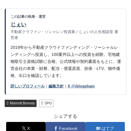
この記事の執筆・運営
じぇい
不動産クラファン・ソシャレン投資家／じぇいの人生相談室 運
営者
2019年から不動産クラウドファンディング・ソーシャルレ
ンディングへ投資し、100案件以上への投資を経験。宅地建
物取引士資格試験に合格。公式情報や契約書面をもとに、運
営会社の本業・財務、配当・償還原資、担保・LTV、物件価
格、出口を確認しています。
詳しいプロフィール
｜
編集方針
｜
X @jblogpham
Marriott Bonvoy
SPG
シェアする
X
Facebook
はてブ