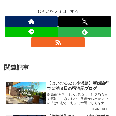
じぇいをフォローする
関連記事
【はいむるぶし小浜島】新婚旅行
旅行
で２泊３日の宿泊記ブログ！
新婚旅行で「はいむるぶし」に２泊３日
で宿泊してきました。到着から出港まで
の「はいむるぶし」での過ごし方を大公
開！体験談付きで「２泊３日のはいむる
2021.10.17
ぶしモデルコース」を掲載しています。
はいむるぶしの楽しいアクティビティで