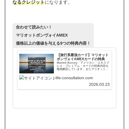
なるクレジット
になります。
合わせて読みたい！
マリオットボンヴォイAMEX
価格以上の価値を与える9つの特典内容！
【旅行系最強カード】マリオット
ボンヴォイAMEXカードの特典
Marriott Bonvoy・アメリカン・エキスプ
レス・プレミアム・カードの特典内容を
徹底解説しています。またマリオットス
テータス資格であるゴールドエリートと
プラチナエリートの比較もしています。
j-life-consultation.com
AMEXカードを使うべき人やおすすめす
る人も掲載中！
2026.03.23