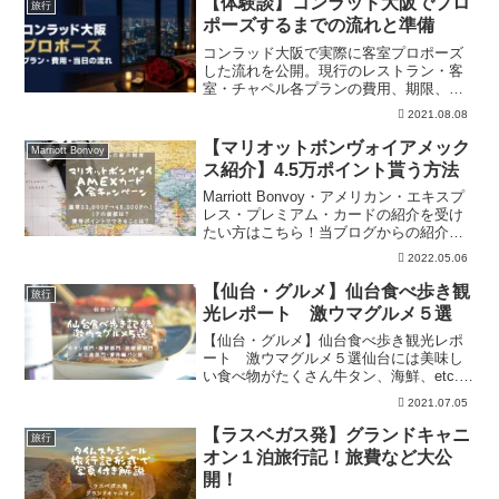
【体験談】コンラッド大阪でプロ
旅行
最高の旅行になりました！
ポーズするまでの流れと準備
コンラッド大阪で実際に客室プロポーズ
した流れを公開。現行のレストラン・客
室・チャペル各プランの費用、期限、部
屋選び、花束・装飾・撮影の確認点を公
2021.08.08
式情報と2020年の体験に分けて解説しま
す。
【マリオットボンヴォイアメック
Marriott Bonvoy
ス紹介】4.5万ポイント貰う方法
Marriott Bonvoy・アメリカン・エキスプ
レス・プレミアム・カードの紹介を受け
たい方はこちら！当ブログからの紹介で
条件を達成すれば4.5万ポイントを進呈！
2022.05.06
無料でマリオット系列ホテルに宿泊した
り、マイルで無料航空券を発行できま
【仙台・グルメ】仙台食べ歩き観
旅行
す！
光レポート 激ウマグルメ５選
【仙台・グルメ】仙台食べ歩き観光レポ
ート 激ウマグルメ５選仙台には美味し
い食べ物がたくさん牛タン、海鮮、etc...
今回はそんな仙台の食べ歩きレポートで
2021.07.05
のお店紹介！仙台 牛タン部門仙台の激
ウマ牛タン部門では【牛タン料理 閣
【ラスベガス発】グランドキャニ
旅行
ブランドーム本店...
オン１泊旅行記！旅費など大公
開！