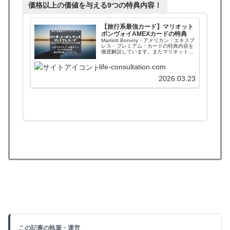
価格以上の価値を与える9つの特典内容！
【旅行系最強カード】マリオット
ボンヴォイAMEXカードの特典
Marriott Bonvoy・アメリカン・エキスプ
レス・プレミアム・カードの特典内容を
徹底解説しています。またマリオットス
テータス資格であるゴールドエリートと
プラチナエリートの比較もしています。
j-life-consultation.com
AMEXカードを使うべき人やおすすめす
る人も掲載中！
2026.03.23
この記事の執筆・運営