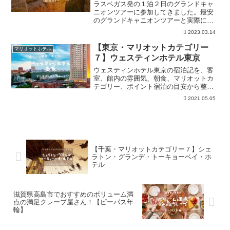
ラスベガス発の１泊２日のグランドキャ
ニオンツアーに参加してきました。最安
のグランドキャニオンツアーと実際に参
加したツアーをまとめています。また、
2023.03.14
参加ツアーに関しては旅行記としてツア
ー内容を写真付きで解説しているので、
【東京・マリオットカテゴリー
マリオットホテル
参考にしてください。
７】ウェスティンホテル東京
ウェスティンホテル東京の宿泊記を、客
室、館内の雰囲気、朝食、マリオットカ
テゴリー、ポイント宿泊の目安から整
理。予約前にアクセス、周辺施設、必要
2021.05.05
ポイント、滞在時の注意点、最新条件は
公式確認が必要な点を確認できます。
【千葉・マリオットカテゴリー７】シェ
ラトン・グランデ・トーキョーベイ・ホ
テル
滋賀県高島市でおすすめのボリューム満
点の満足クレープ屋さん！【ピーパス年
輪】