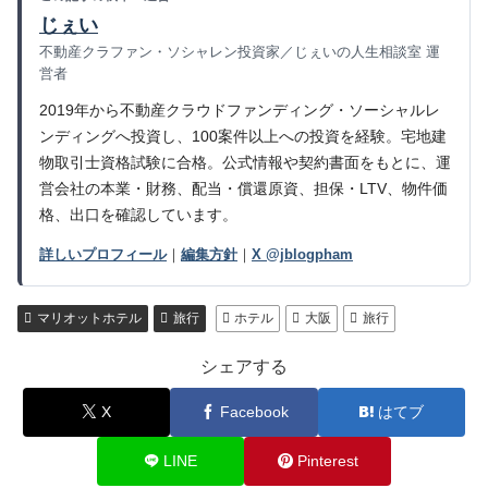
じぇい
不動産クラファン・ソシャレン投資家／じぇいの人生相談室 運
営者
2019年から不動産クラウドファンディング・ソーシャルレ
ンディングへ投資し、100案件以上への投資を経験。宅地建
物取引士資格試験に合格。公式情報や契約書面をもとに、運
営会社の本業・財務、配当・償還原資、担保・LTV、物件価
格、出口を確認しています。
詳しいプロフィール
｜
編集方針
｜
X @jblogpham
マリオットホテル
旅行
ホテル
大阪
旅行
シェアする
X
Facebook
はてブ
LINE
Pinterest