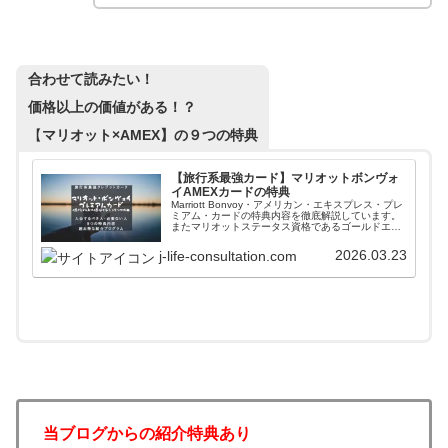
合わせて読みたい！
価格以上の価値がある！？
【
マリオット×AMEX】の９つの特典
【旅行系最強カード】マリオットボンヴォ
イAMEXカードの特典
Marriott Bonvoy・アメリカン・エキスプレス・プレ
ミアム・カードの特典内容を徹底解説しています。
またマリオットステータス資格であるゴールドエリ
ートとプラチナエリートの比較もしています。
AMEXカードを使うべき人やおすすめする人も掲載
2026.03.23
j-life-consultation.com
中！
当ブログからの紹介特典あり