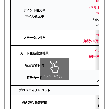
100円＝
(マリオット利
ポイント還元率
マイル換算
マイル還元率
＊公共料金・
＊事業用
ゴールド
ステータス付与
(年間500万決済
75,000
カード更新宿泊特典
(要年間400
宿泊実績付与
1
1枚
スクロールできます
家族カード
2枚目~4
プロパティクレジット
10
利用付
海外旅行傷害保険
(自動付