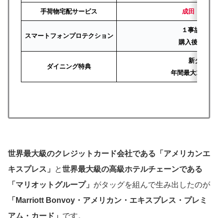
手荷物宅配サービス
成田・関西
１事故につき
スマートフォンプロテクション
購入後36ヶ
新ダイニ
ダイニング特典
年間最大1万円
世界最大級のクレジットカード会社である「アメリカンエ
キスプレス」
と
世界最大級の高級ホテルチェーンである
「マリオットグループ」
がタッグを組んで生み出したのが
「Marriott Bonvoy・アメリカン・エキスプレス・プレミ
アム・カード」
です。