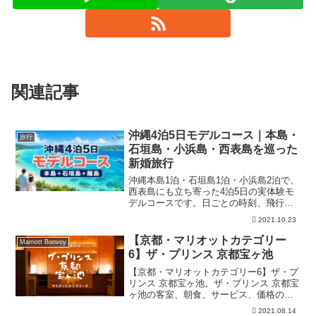
関連記事
沖縄4泊5日モデルコース｜本島・
旅行
石垣島・小浜島・西表島を巡った
新婚旅行
沖縄本島1泊・石垣島1泊・小浜島2泊で、
西表島にも立ち寄った4泊5日の実体験モ
デルコースです。日ごとの時刻、飛行
機・フェリー・レンタカーの移動、宿泊
2021.10.23
先、荷物、詰め込み型とゆったり型の違
いをまとめます。
【京都・マリオットカテゴリー
Marriott Bonvoy
6】ザ・プリンス 京都宝ヶ池
【京都・マリオットカテゴリー6】ザ・プ
リンス 京都宝ヶ池。ザ・プリンス 京都宝
ヶ池の客室、朝食、サービス、価格の４
つの視点で徹底解説。さらにSPGアメッ
2021.08.14