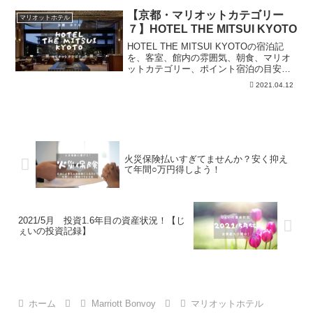
トである、セブンスターの木・ケンとメ
リーの木・マイルドセブンの丘の紹介に
【京都・マリオットカテゴリー
マリオットホテル
なります。
７】HOTEL THE MITSUI KYOTO
HOTEL THE MITSUI KYOTOの宿泊記
を、客室、館内の雰囲気、朝食、マリオ
ットカテゴリー、ポイント宿泊の目安か
ら整理。予約前にアクセス、滞在時の注
2021.04.12
意点、必要ポイント、最新条件は公式確
認が必要な点を確認できます。
火災保険払いすぎてませんか？安く抑え
て年間○万円得しよう！
2021/5月 投資1.6年目の資産状況！【じ
ぇいの投資記録】
ホーム
Marriott Bonvoy
マリオットホテル