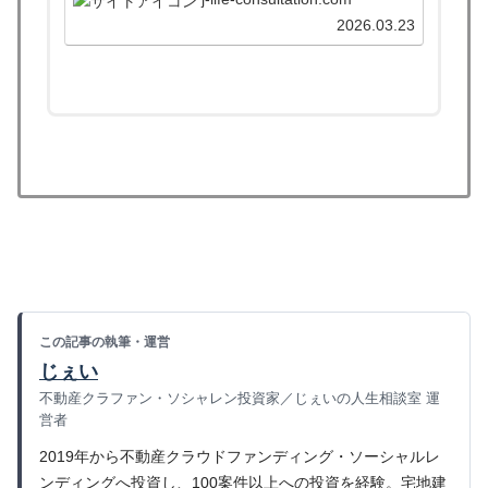
AMEXカードを使うべき人やおすすめす
る人も掲載中！
2026.03.23
この記事の執筆・運営
じぇい
不動産クラファン・ソシャレン投資家／じぇいの人生相談室 運
営者
2019年から不動産クラウドファンディング・ソーシャルレ
ンディングへ投資し、100案件以上への投資を経験。宅地建