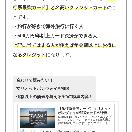
行系最強カード】と名高いクレジットカード
のこ
とです。
・
旅行が好きで海外旅行に行く人
・
500万円/年以上カード決済ができる人
上記に当てはまる人が使えば年会費以上にお得に
なるクレジット
になります。
合わせて読みたい！
マリオットボンヴォイAMEX
価格以上の価値を与える9つの特典内容！
【旅行系最強カード】マリオット
ボンヴォイAMEXカードの特典
Marriott Bonvoy・アメリカン・エキスプ
レス・プレミアム・カードの特典内容を
徹底解説しています。またマリオットス
テータス資格であるゴールドエリートと
プラチナエリートの比較もしています。
j-life-consultation.com