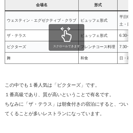
会場名
形式
平日6:30
ウェスティン・エグゼクティブ・クラブ
ビュッフェ形式
土・日・祝
ザ・テラス
ビュッフェ形式
6:30~10
ビクターズ
スクロールできます
フレンチコース料理
7:30~10
舞
和食
日・祝7:
この中でも１番人気は「ビクターズ」です。
１番高級であり、質が高いということで有名です。
ちなみに「ザ・テラス」は朝食付きの宿泊にすると、つい
てくることが多いレストランになっています。