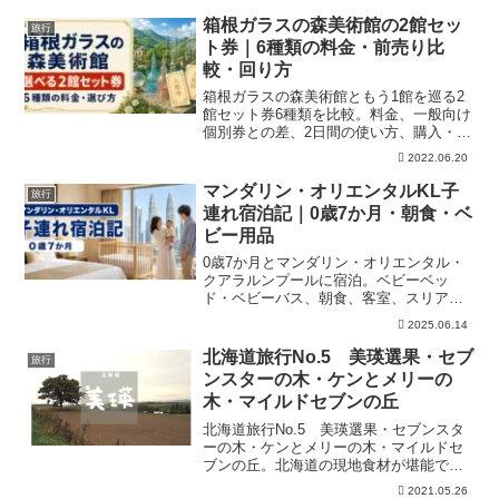
クスカードを利用して、無料で宿泊する
方法も解説中です！！
箱根ガラスの森美術館の2館セッ
旅行
ト券｜6種類の料金・前売り比
較・回り方
箱根ガラスの森美術館ともう1館を巡る2
館セット券6種類を比較。料金、一般向け
個別券との差、2日間の使い方、購入・キ
ャンセル条件を紹介します。
2022.06.20
マンダリン・オリエンタルKL子
旅行
連れ宿泊記｜0歳7か月・朝食・ベ
ビー用品
0歳7か月とマンダリン・オリエンタル・
クアラルンプールに宿泊。ベビーベッ
ド・ベビーバス、朝食、客室、スリア
KLCCへの移動を実体験と公式情報で解説
2025.06.14
します。
北海道旅行No.5 美瑛選果・セブ
旅行
ンスターの木・ケンとメリーの
木・マイルドセブンの丘
北海道旅行No.5 美瑛選果・セブンスタ
ーの木・ケンとメリーの木・マイルドセ
ブンの丘。北海道の現地食材が堪能でき
る美瑛選果。美瑛を代表する観光スポッ
2021.05.26