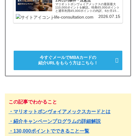
150万円条件・注意点
マリオットボンヴォイアメックスの最新最大
110,000ポイントを解説。特典65,000ポイント
と通常利用45,000ポイントの内訳、6か月150
万円、公式95,000ポイントとの差、対象外条
2026.07.15
j-life-consultation.com
件、付与時期、申込前の確認点が分かります。
今すぐメールでMBAカードの
紹介URLをもらう方はこちら！
この記事でわかること
・マリオットボンヴォイアメックスカードとは
・紹介キャンペーンプログラムの詳細解説
・130,000ポイントでできること一覧