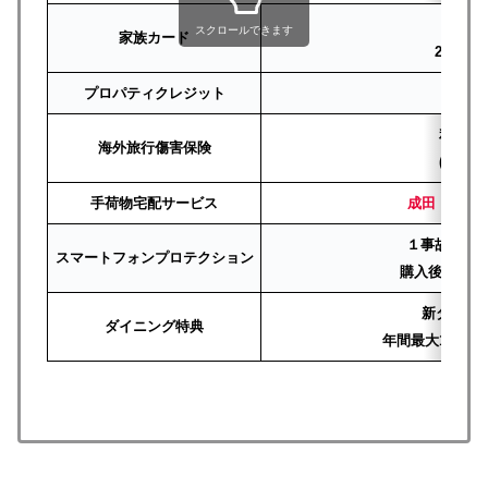
1枚
スクロールできます
家族カード
2枚目~4
プロパティクレジット
10
利用付
海外旅行傷害保険
(自動付
手荷物宅配サービス
成田・関西
１事故につき
スマートフォンプロテクション
購入後36ヶ
新ダイニ
ダイニング特典
年間最大1万円