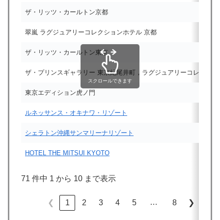
ザ・リッツ・カールトン京都
翠嵐 ラグジュアリーコレクションホテル 京都
ザ・リッツ・カールトン東京
ザ・プリンスギャラリー 東京紀尾井町，ラグジュアリーコレクショ
スクロールできます
東京エディション虎ノ門
ルネッサンス・オキナワ・リゾート
シェラトン沖縄サンマリーナリゾート
HOTEL THE MITSUI KYOTO
71 件中 1 から 10 まで表示
…
1
2
3
4
5
8
❮
❯