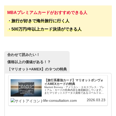
MBA
プレミアムカードがおすすめできる人
・旅行が好きで海外旅行に行く人
・500万円/年以上カード決済ができる人
合わせて読みたい！
価格以上の価値がある！？
【
マリオット×AMEX】の９つの特典
【旅行系最強カード】マリオットボンヴォ
イAMEXカードの特典
Marriott Bonvoy・アメリカン・エキスプレス・プレ
ミアム・カードの特典内容を徹底解説しています。
またマリオットステータス資格であるゴールドエリ
ートとプラチナエリートの比較もしています。
AMEXカードを使うべき人やおすすめする人も掲載
2026.03.23
j-life-consultation.com
中！