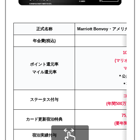
正式名称
Marriott Bonvoy・アメリ
年会費(税込)
82,
100円＝
(マリオット利
ポイント還元率
マイル換算
マイル還元率
＊公共料金・
＊事業用
ゴールド
ステータス付与
(年間500万決済
75,000
カード更新宿泊特典
(要年間400
宿泊実績付与
1