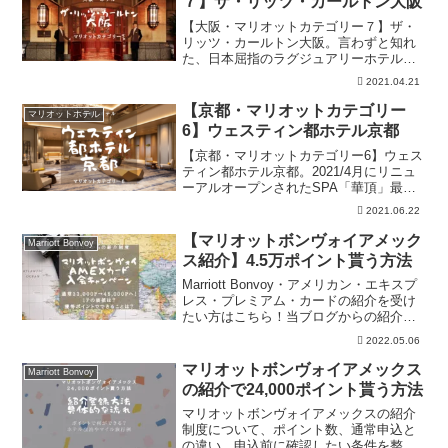
７】ザ・リッツ・カールトン大阪
【大阪・マリオットカテゴリー７】ザ・
リッツ・カールトン大阪。言わずと知れ
た、日本屈指のラグジュアリーホテル。
どんなリッツ・カールトンの部屋やクラ
2021.04.21
ブラウンジの詳細を徹底解説。また、
SPGアメックスカードを利用して、無料
【京都・マリオットカテゴリー
マリオットホテル
で宿泊する方法も解説中。
6】ウェスティン都ホテル京都
【京都・マリオットカテゴリー6】ウェス
ティン都ホテル京都。2021/4月にリニュ
ーアルオープンされたSPA「華頂」最高
の極楽を得られる高級ホテル。そんなウ
2021.06.22
ェスティン都ホテル京都を「客室」
「SPA」「朝食」「価格」別に徹底解
【マリオットボンヴォイアメック
Marriott Bonvoy
析。
ス紹介】4.5万ポイント貰う方法
Marriott Bonvoy・アメリカン・エキスプ
レス・プレミアム・カードの紹介を受け
たい方はこちら！当ブログからの紹介で
条件を達成すれば4.5万ポイントを進呈！
2022.05.06
無料でマリオット系列ホテルに宿泊した
り、マイルで無料航空券を発行できま
マリオットボンヴォイアメックス
Marriott Bonvoy
す！
の紹介で24,000ポイント貰う方法
マリオットボンヴォイアメックスの紹介
制度について、ポイント数、通常申込と
の違い、申込前に確認したい条件を整