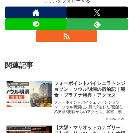
じぇいをフォローする
関連記事
フォーポイントバイシェラトンジ
Marriott Bonvoy
ョソン・ソウル明洞の宿泊記｜朝
食・プラチナ特典・アクセス
フォーポイントバイシェラトンジョソ
ン・ソウル明洞に夫婦で2泊した宿泊記。
乙支路3街駅からのアクセス、客室、朝
食、プラチナ特典、ラウンジ、日本語対
2024.03.21
応、注意点を公式情報と実体験に分けて
解説します。
【大阪・マリオットカテゴリー
マリオットホテル