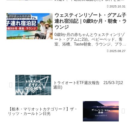
理。ホテル利用や旅行前に、紹介経由の
2025.10.31
注意点まで落ち着いて見比べたい人向け
です。紹介条件は変更されることがある
ウェスティンリゾート・グアム子
マリオットホテル
ため、申込前に公式情報も確認しましょ
連れ宿泊記｜0歳9か月・朝食・ラ
う。
ウンジ
0歳9か月の赤ちゃんとウェスティンリゾ
ート・グアムに2泊。ベビーベッド、客
室、浴槽、Taste朝食、ラウンジ、プラチ
ナ特典、プール、立地、駐車場と繁忙期
2025.08.27
の注意点を実写で紹介します。
トライオートETF週次報告 21/5/3-7(12
週目)
【栃木・マリオットカテゴリー７】ザ・
リッツ・カールトン日光