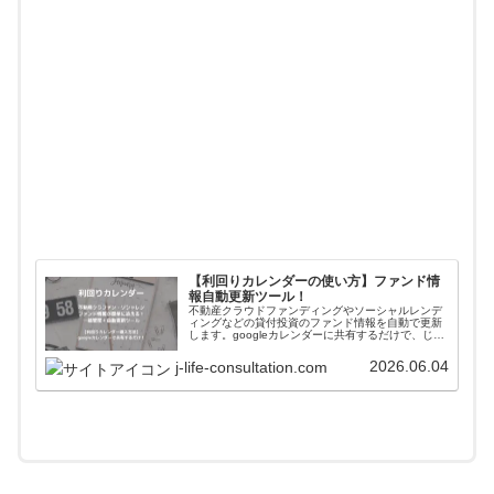
【利回りカレンダーの使い方】ファンド情
報自動更新ツール！
不動産クラウドファンディングやソーシャルレンデ
ィングなどの貸付投資のファンド情報を自動で更新
します。googleカレンダーに共有するだけで、じぇ
いがおすすめする会社のファンド情報が一括管理＋
自動更新されます。使い方や導入方法を解説してい
2026.06.04
j-life-consultation.com
ます。