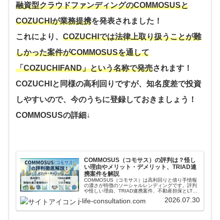
融資型クラウドファンディングのCOMMOSUSと
COZUCHIが業務提携
を発表されました！
これにより、
COZUCHIでは法律上取り扱うことが難
しかった案件がCOMMOSUSを通して
「COZUCHIFAND」という名称で発売
されます！
COZUCHIと同様の高利回りですが、知名度差で投資
しやすいので、今のうちに登録しておきましょう！
COMMOSUSの詳細↓
COMMOSUS（コモサス）の評判は？怪し
い理由やメリット・デメリット、TRIAD連
携案件を解説
COMMOSUS（コモサス）は高利回りと借り手情報
の濃さが特徴のソーシャルレンディングです。評判
や怪しい理由、TRIAD連携案件、不動産担保とLTV
の見方、手数料、運営会社の本業まで投資家目線で
2026.07.30
j-life-consultation.com
解説します。