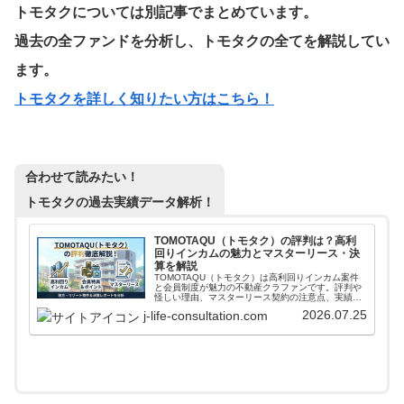
トモタクについては別記事でまとめています。
過去の全ファンドを分析し、トモタクの全てを解説してい
ます。
トモタク
を詳しく知りたい方はこちら！
合わせて読みたい！
トモタクの過去実績データ解析！
TOMOTAQU（トモタク）の評判は？高利
回りインカムの魅力とマスターリース・決
算を解説
TOMOTAQU（トモタク）は高利回りインカム案件
と会員制度が魅力の不動産クラファンです。評判や
怪しい理由、マスターリース契約の注意点、実績、
EWGの本業と決算、リゾート案件リスクまで投資家
2026.07.25
j-life-consultation.com
目線で解説します。