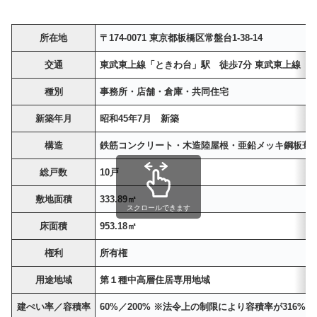
所在地
〒174-0071 東京都板橋区常盤台1-38-14
交通
東武東上線「ときわ台」駅 徒歩7分 東武東上線「中
種別
事務所・店舗・倉庫・共同住宅
新築年月
昭和45年7月 新築
構造
鉄筋コンクリート・木造陸屋根・亜鉛メッキ鋼板葺地
総戸数
10戸
敷地面積
333.89㎡
スクロールできます
床面積
953.18㎡
権利
所有権
用途地域
第１種中高層住居専用地域
建ぺい率／容積率
60%／200% ※法令上の制限により容積率が316%