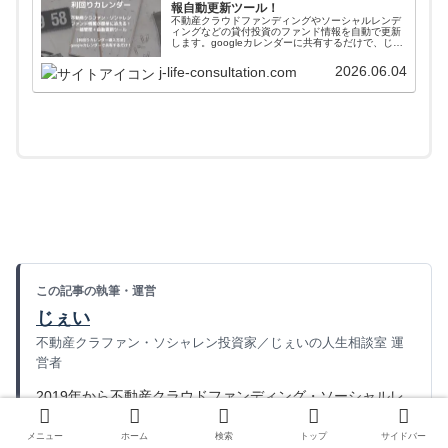
報自動更新ツール！
不動産クラウドファンディングやソーシャルレンデ
ィングなどの貸付投資のファンド情報を自動で更新
します。googleカレンダーに共有するだけで、じぇ
いがおすすめする会社のファンド情報が一括管理＋
自動更新されます。使い方や導入方法を解説してい
2026.06.04
j-life-consultation.com
ます。
この記事の執筆・運営
じぇい
不動産クラファン・ソシャレン投資家／じぇいの人生相談室 運
営者
2019年から不動産クラウドファンディング・ソーシャルレ
ンディングへ投資し、100案件以上への投資を経験。宅地建
メニュー
ホーム
検索
トップ
サイドバー
物取引士資格試験に合格。公式情報や契約書面をもとに、運