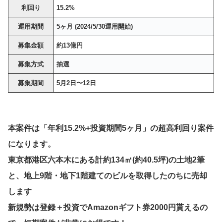
利回り
15.2%
運用期間
5ヶ月 (2024/5/30運用開始)
募集金額
約13億円
募集方式
抽選
募集期間
5月2日〜12日
本案件は「年利15.2%+投資期間5ヶ月」の超高利回り案件
になります。
東京都港区六本木にある計約134㎡(約40.5坪)の土地2筆
と、地上9階・地下1階建てのビルを取得したのちに売却
します
新規勢は登録＋投資でAmazonギフト券2000円貰えるの