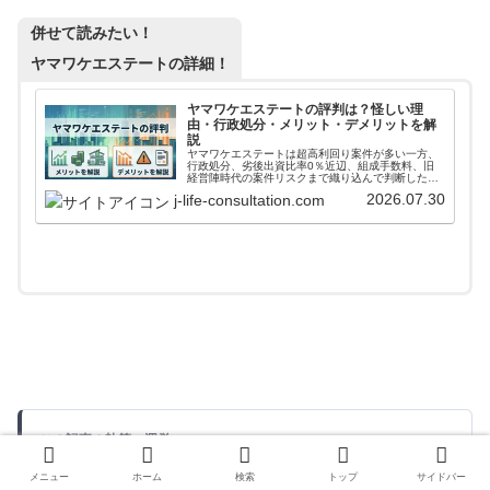
併せて読みたい！
ヤマワケエステートの詳細！
ヤマワケエステートの評判は？怪しい理
由・行政処分・メリット・デメリットを解
説
ヤマワケエステートは超高利回り案件が多い一方、
行政処分、劣後出資比率0％近辺、組成手数料、旧
経営陣時代の案件リスクまで織り込んで判断したい
不動産クラファンです。評判、怪しい理由、実績、
2026.07.30
j-life-consultation.com
運営会社、本業、親会社REVOLUTION、決算を投
資家目線で整理します。
この記事の執筆・運営
じぇい
メニュー
ホーム
検索
トップ
サイドバー