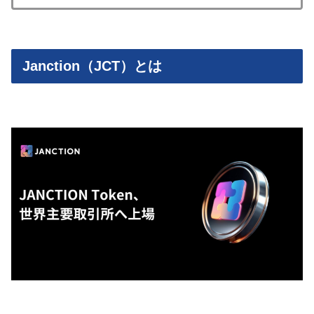
Janction（JCT）とは