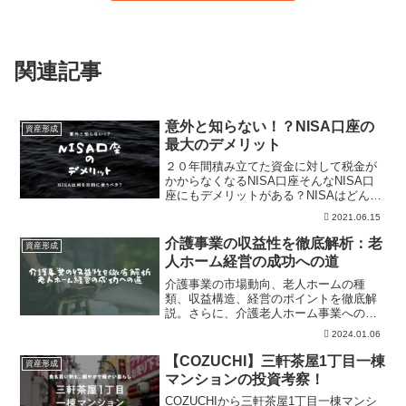
関連記事
意外と知らない！？NISA口座の
資産形成
最大のデメリット
２０年間積み立てた資金に対して税金が
かからなくなるNISA口座そんなNISA口
座にもデメリットがある？NISAはどんな
人が使うべきなのか徹底解説！一般口座
2021.06.15
とNISA口座の損益通算の仕方などを徹底
解説！！
介護事業の収益性を徹底解析：老
資産形成
人ホーム経営の成功への道
介護事業の市場動向、老人ホームの種
類、収益構造、経営のポイントを徹底解
説。さらに、介護老人ホーム事業への投
資方法としてGOLDCROWDを紹介。社会
2024.01.06
貢献と収益性を兼ね備えた介護事業への
投資の魅力を探る。
【COZUCHI】三軒茶屋1丁目一棟
資産形成
マンションの投資考察！
COZUCHIから三軒茶屋1丁目一棟マンシ