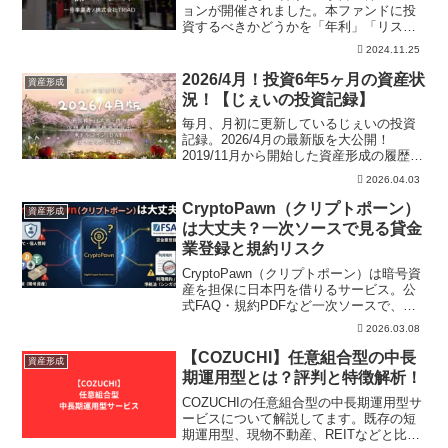
ョンが開催されました。本ファンドに投
資するべきかどうかを「年利」「リス
ク」「事業内容」の視点で解説していま
2024.11.25
す。またCOZUCHIの過去実績などもまと
めており、本案件の投資の有無の参考に
2026/4月！投資6年5ヶ月の資産状
資産形成
していただければ幸いです。
況！【じぇいの投資記録】
毎月、月初に更新しているじぇいの投資
記録。2026/4月の最新版を大公開！
2019/11月から開始した資産形成の履歴。
米国株、日本株、仮想通貨、自動売買、
2026.04.03
ほったらかし投資の資産を公開。また現
金含めた、じぇいの総資産も公開中！
CryptoPawn（クリプトポーン）
資産形成
は大丈夫？一次ソースで見る貸金
業登録と規約リスク
CryptoPawn（クリプトポーン）は暗号資
産を担保に日本円を借りるサービス。公
式FAQ・規約PDFなど一次ソースで、貸
金業登録の論点、契約主体
2026.03.08
（BitHills/H&W Sisters）、入出金導線、
担保精算、仲裁条項を整理。懸念点が多
【COZUCHI】任意組合型の中長
資産形成
いため初心者は慎重に。
期運用型とは？評判と特徴解析！
COZUCHIの任意組合型の中長期運用型サ
ービスについて解説してます。既存の短
期運用型、現物不動産、REITなどと比較