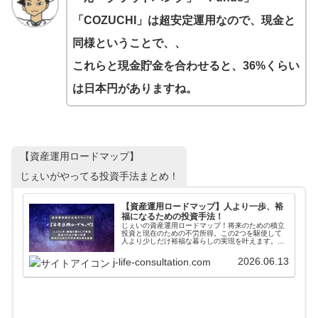
「COZUCHI」は超安定運用なので、現金と
同様ということで、、
これらと現金貯金を合わせると、36%くらい
は日本円がありますね。
【資産運用ロードマップ】
じぇいがやってる投資手法まとめ！
【資産運用ロードマップ】人より一歩、裕
福になるための投資手法！
じぇいの資産運用ロードマップ！将来のための積立
投資と現在のための不労所得。この2つを駆使して
人より少しだけ裕福な暮らしの実現を叶えます。そ
れぞれにベストな投資を「やる順番」も考えながら
解説していきます。100万から始めるポートフォリ
2026.06.13
j-life-consultation.com
オも公開中！