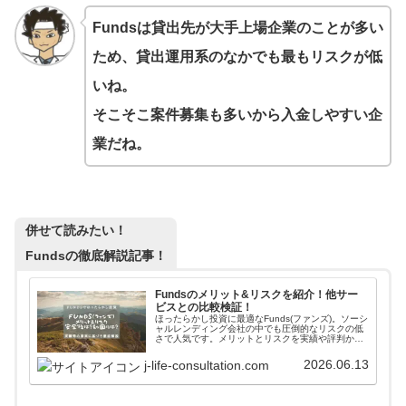
Fundsは貸出先が大手上場企業のことが多い
ため、貸出運用系のなかでも最もリスクが低
いね。
そこそこ案件募集も多いから入金しやすい企
業だね。
併せて読みたい！
Fundsの徹底解説記事！
Fundsのメリット&リスクを紹介！他サー
ビスとの比較検証！
ほったらかし投資に最適なFunds(ファンズ)。ソーシ
ャルレンディング会社の中でも圧倒的なリスクの低
さで人気です。メリットとリスクを実績や評判から
徹底解析しています。また、他のソーシャルレンデ
ィング会社との比較もしながら、fundsの優位性も
2026.06.13
j-life-consultation.com
掲載しています。