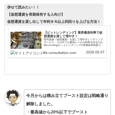
併せて読みたい！！
【仮想通貨を長期保有する人向け】
仮想通貨を貸し出して年利８％以上利回りを上げる方法！
【ビットレンディング】業界最高利率で仮
想通貨を貸して増やす！
暗号資産（仮想通貨）を貸して増やすレンディング
サービス。その中でも最高レベルの利率を誇るのが
Bit-Lending(ビットレンディング)!長期保有前提で暗
号資産を保有している方は、今すぐレンディング専
門サービスで資産を貸し出して利回りをアップさせ
2026.05.07
j-life-consultation.com
ましょう！
今月からは積み立てブースト設定は戦略通り
解除しました。
・最高値から20%以下でブースト