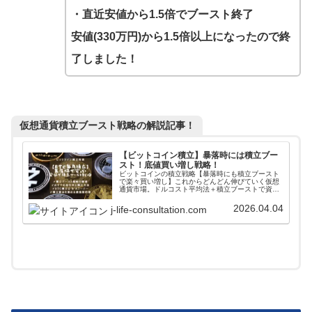
・直近安値から1.5倍でブースト終了
安値(330万円)から1.5倍以上になったので終
了しました！
仮想通貨積立ブースト戦略の解説記事！
【ビットコイン積立】暴落時には積立ブー
スト！底値買い増し戦略！
ビットコインの積立戦略【暴落時にも積立ブースト
で楽々買い増し】これからどんどん伸びていく仮想
通貨市場。ドルコスト平均法＋積立ブーストで資産
の最大化をはかります！スマホで簡単に最安手数料
で買い増しする方法や積立資金の確保方法など投資
2026.04.04
j-life-consultation.com
をこれから始める人に最適な記事になっています。