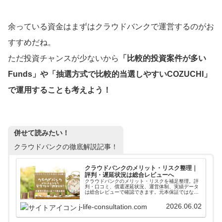
余っている資金はまずはクラウドバンクで運営するのがお
すすめだね。
ただ投資チャンスが少ないから
「比較的投資案件が多い
Funds」や「抽選方式で比較的当選しやすいCOZUCHI」
で運用することも考えよう！
併せて読みたい！
クラウドバンクの徹底解説記事！
クラウドバンクのメリット・リスク整理｜
評判・遅延状況は総合レビューへ
クラウドバンクのメリット・リスクを補足整理。評
判・口コミ、償還遅延状況、運営体制、実績データ
は総合レビューで確認できます。元本保証ではな
く、貸倒れ・遅延・募集条件など投資前に押さえた
い注意点もあわせて確認できます。
2026.06.02
j-life-consultation.com