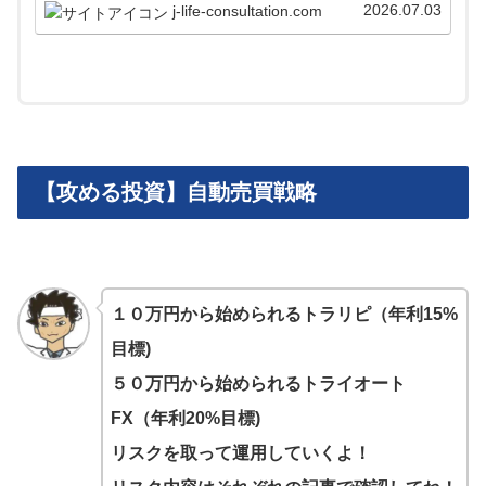
い、実績、TRIADとLAETOLIの役割、決算まで投資
2026.07.03
j-life-consultation.com
家目線で解説します。
【攻める投資】自動売買戦略
１０万円から始められるトラリピ（年利15%
目標)
５０万円から始められるトライオート
FX（年利20%目標)
リスクを取って運用していくよ！