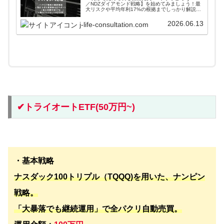
／NDZダイアモンド戦略】を始めてみましょう！最
大リスクや平均年利17%の根拠までしっかり解説し
ています。また、口座開設から発注するまで画像付
きでサポートしているので、簡単に始めることがで
2026.06.13
j-life-consultation.com
きます！
✔︎トライオートETF(50万円~)
・基本戦略
ナスダック100トリプル（TQQQ)を用いた、ナンピン
戦略。
「大暴落でも継続運用」で全パクリ自動売買。