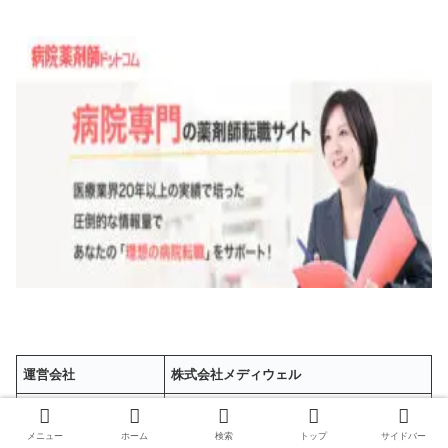
運営会社
株式会社メディウェル
★★★
求人数
約 20,000件〜
メニュー
ホーム
検索
トップ
サイドバー