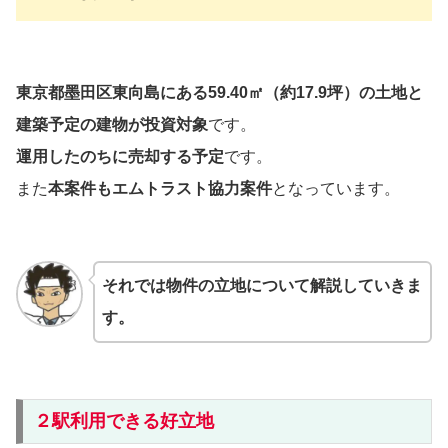
東京都墨田区東向島にある59.40㎡（約17.9坪）の土地と
建築予定の建物
が投資対象
です。
運用したのちに売却
する予定
です。
また
本案件もエムトラスト協力案件
となっています。
それでは物件の立地について解説していきま
す。
２駅利用できる好立地