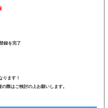
報
本登録を完了
になります！
資の際はご検討の上お願いします。