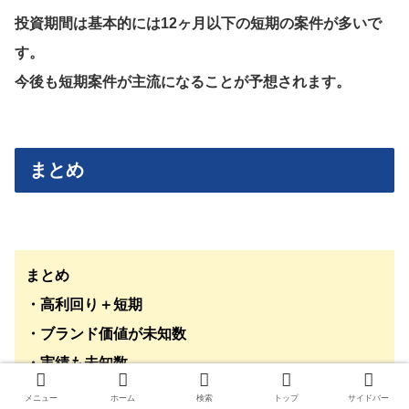
投資期間は基本的には12ヶ月以下の短期の案件が多いで
す。
今後も短期案件が主流になることが予想されます。
まとめ
まとめ
・高利回り＋短期
・ブランド価値が未知数
・実績も未知数
・理解ある人のみ投資推奨
メニュー
ホーム
検索
トップ
サイドバー