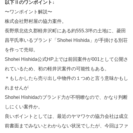
以下Ⅱのワンポイント↓
〜ワンポイント解説〜
株式会社野村屋の協力案件。
長野県北佐久郡軽井沢町にある約555.3坪の土地に、菱田
昌平氏率いるブランド「Shohei Hishida」が手掛ける別荘
を作って売却。
Shohei Hishida公式HP上では前回案件が001として公開さ
れているため、初の軽井沢案件の可能性もある。
＊もしかしたら売り出し中物件の１つめと言う意味かもし
れませんが
Shohei Hishidaのブランド力が不明瞭なので、かなり判断
しにくい案件か。
良いポイントとしては、最近のヤマワケの協力会社は成立
前書面までみないとわからない状況でしたが、今回はファ