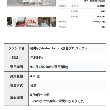
ファンド名
軽井沢ShoheiHishida別荘プロジェクト
利回り
年利14%
運用期間
9ヶ月 (2024/8/30運用開始)
募集金額
4.08億
募集方式
抽選
8月9日〜19日
募集期間
→8/28までの募集に変更になりました