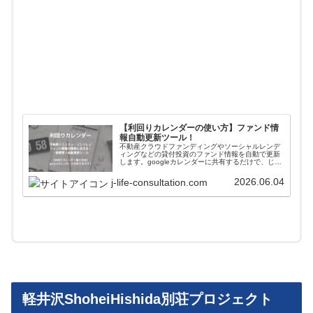
【利回りカレンダーの使い方】ファンド情
報自動更新ツール！
不動産クラウドファンディングやソーシャルレンデ
ィングなどの貸付投資のファンド情報を自動で更新
します。googleカレンダーに共有するだけで、じぇ
いがおすすめする会社のファンド情報が一括管理＋
自動更新されます。使い方や導入方法を解説してい
2026.06.04
j-life-consultation.com
ます。
軽井沢ShoheiHishida別荘プロジェクト