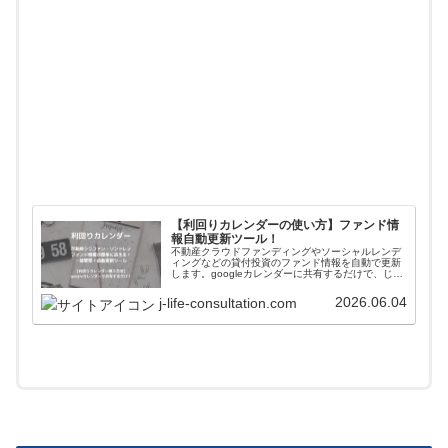
【利回りカレンダーの使い方】ファンド情
報自動更新ツール！
不動産クラウドファンディングやソーシャルレンデ
ィングなどの貸付投資のファンド情報を自動で更新
します。googleカレンダーに共有するだけで、じぇ
いがおすすめする会社のファンド情報が一括管理＋
自動更新されます。使い方や導入方法を解説してい
2026.06.04
j-life-consultation.com
ます。