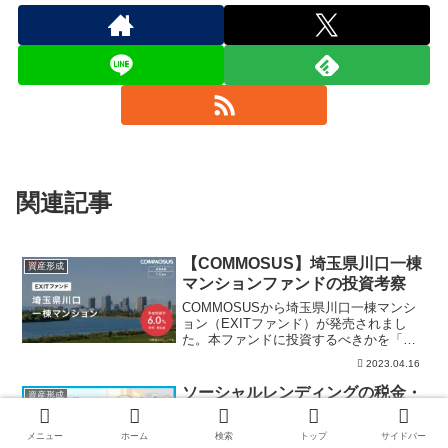
関連記事
【COMMOSUS】埼玉県川口一棟
資産形成
マンションファンドの投資考察
COMMOSUSから埼玉県川口一棟マンシ
ョン（EXITファンド）が発売されまし
た。本ファンドに投資するべきかを「年
利」「リスク」の視点で解説していま
2023.04.16
す。また過去実績などもまとめており、
本案件の投資の有無の参考にしていただ
ソーシャルレンディングの税金・
資産形成
ければ幸いです。
確定申告｜雑所得・源泉徴収・損
失が出たときの考え方
メニュー
ホーム
検索
トップ
サイドバー