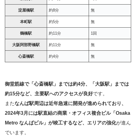
淀屋橋駅
約8分
無
本町駅
約5分
無
鶴橋駅
約11分
1回
大阪阿部野橋駅
約11分
無
心斎橋駅
約4分
無
御堂筋線で「心斎橋駅」までは約4分、「大阪駅」までは
約15分など、主要駅へのアクセスが良好
です。
また
なんば駅周辺は近年急速に開発が進められており、
2024年3月には駅直結の商業・オフィス複合ビル「Osaka
Metro なんばビル」が竣工するなど、エリアの強化
が進ん
でいます。