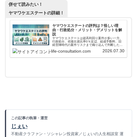
併せて読みたい！
ヤマワケエステートの詳細！
ヤマワケエステートの評判は？怪しい理
由・行政処分・メリット・デメリットを解
説
ヤマワケエステートは超高利回り案件が多い一方、
行政処分、劣後出資比率0％近辺、組成手数料、旧
経営陣時代の案件リスクまで織り込んで判断したい
不動産クラファンです。評判、怪しい理由、実績、
2026.07.30
j-life-consultation.com
運営会社、本業、親会社REVOLUTION、決算を投
資家目線で整理します。
この記事の執筆・運営
じぇい
不動産クラファン・ソシャレン投資家／じぇいの人生相談室 運