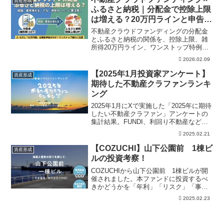
資産形成
できます。
ふるさと納税｜分配金で控除上限
は増える？20万円ラインと申告の
注意点
不動産クラウドファンディングの分配金
とふるさと納税の関係を、控除上限、雑
所得20万円ライン、ワンストップ特例、
確定申告の注意点から解説。税務判断前
2026.02.09
の確認材料として、公式情報の見方も整
理します。申告前の比較材料として、制
【2025年1月投資家アンケート】
資産形成
度条件や投資リスクとあわせて確認でき
期待した不動産クラファンランキ
ます。
ング
2025年1月にXで実施した「2025年に期待
したい不動産クラファン」アンケートの
集計結果。FUNDI、利回り不動産など得
票上位9サービスの当時の期待理由と、そ
2025.02.21
の後の調査・現在の比較記事を紹介しま
す。現在のおすすめ順位ではありませ
【COZUCHI】山下公園前 1棟ビ
資産形成
ん。
ルの投資考察！
COZUCHIから山下公園前 1棟ビルが開
催されました。本ファンドに投資するべ
きかどうかを「年利」「リスク」「事業
内容」の視点で解説しています。また
2025.02.23
COZUCHIの過去実績などもまとめてお
り、本案件の投資の有無の参考にしてい
ただければ幸いです。