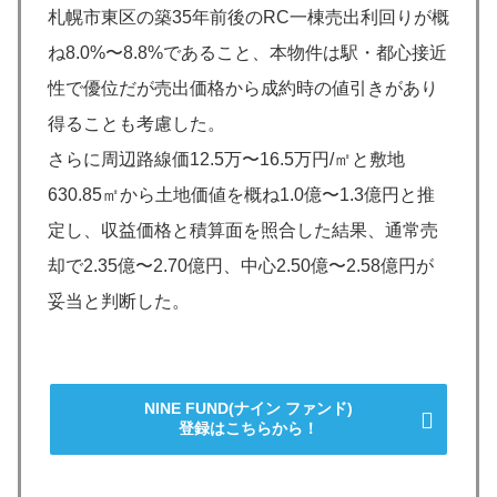
札幌市東区の築35年前後のRC一棟売出利回りが概
ね8.0%〜8.8%であること、本物件は駅・都心接近
性で優位だが売出価格から成約時の値引きがあり
得ることも考慮した。
さらに周辺路線価12.5万〜16.5万円/㎡と敷地
630.85㎡から土地価値を概ね1.0億〜1.3億円と推
定し、収益価格と積算面を照合した結果、通常売
却で2.35億〜2.70億円、中心2.50億〜2.58億円が
妥当と判断した。
NINE FUND(ナイン ファンド)
登録はこちらから！