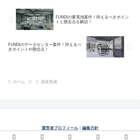
FUNDIの蓄電池案件！抑えるべきポイン
トと懸念点を解説！
FUNDIのデータセンター案件！抑えるべ
きポイントや懸念点！
ホーム
資産形成
運営者プロフィール
｜
編集方針
© 2021 じぇいの人生相談室.