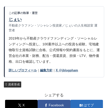
この記事の執筆・運営
じぇい
不動産クラファン・ソシャレン投資家／じぇいの人生相談室 運
営者
2019年から不動産クラウドファンディング・ソーシャルレ
ンディングへ投資し、100案件以上への投資を経験。宅地建
物取引士資格試験に合格。公式情報や契約書面をもとに、運
営会社の本業・財務、配当・償還原資、担保・LTV、物件価
格、出口を確認しています。
詳しいプロフィール
｜
編集方針
｜
X @jblogpham
資産形成
シェアする
X
Facebook
はてブ