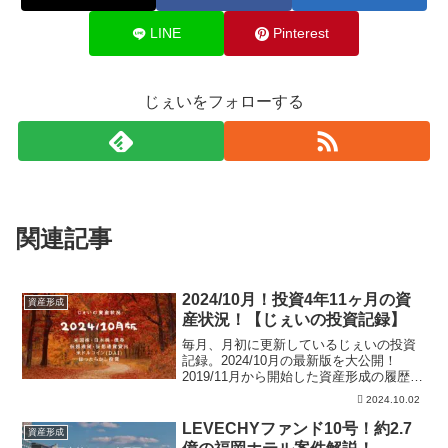
LINE
Pinterest
じぇいをフォローする
関連記事
2024/10月！投資4年11ヶ月の資
資産形成
産状況！【じぇいの投資記録】
毎月、月初に更新しているじぇいの投資
記録。2024/10月の最新版を大公開！
2019/11月から開始した資産形成の履歴。
米国株、日本株、仮想通貨、自動売買、
2024.10.02
ほったらかし投資の資産を公開。また現
金含めた、じぇいの総資産も公開中！
LEVECHYファンド10号！約2.7
資産形成