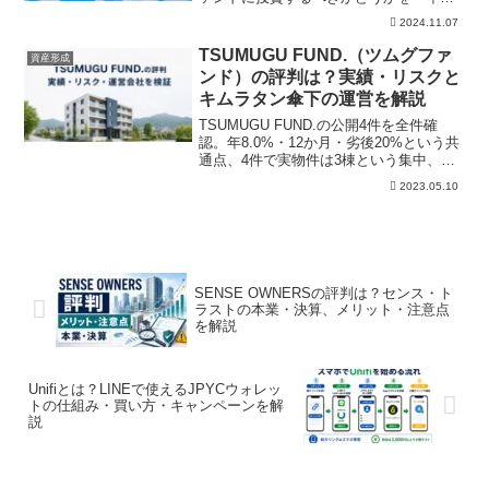
利」「リスク」「事業内容」の視点で解
2024.11.07
説しています。またBATSUNAGUの過去
実績などもまとめており、本案件の投資
TSUMUGU FUND.（ツムグファ
資産形成
の有無の参考にしていただければ幸いで
ンド）の評判は？実績・リスクと
す。
キムラタン傘下の運営を解説
TSUMUGU FUND.の公開4件を全件確
認。年8.0%・12か月・劣後20%という共
通点、4件で実物件は3棟という集中、
SwanStyle単体と親会社キムラタンの財
2023.05.10
務を分けて解説します。
SENSE OWNERSの評判は？センス・ト
ラストの本業・決算、メリット・注意点
を解説
Unifiとは？LINEで使えるJPYCウォレッ
トの仕組み・買い方・キャンペーンを解
説