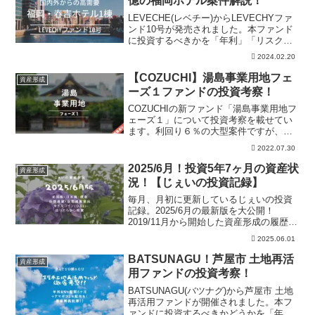
億の福岡ホテル案件解説！
LEVECHE(レベチー)からLEVECHYファ
ンド10号が発売されました。本ファンド
に投資するべきかを「年利」「リスク」
「SPCスキーム」の視点で解説していま
2024.02.20
す。またLEVECHYのSPCスキームによ
る他クラファン会社との違いもまとめて
【COZUCHI】湯島事業用地フェ
資産形成
います。
ーズ１ファンドの投資考察！
COZUCHIの新ファンド「湯島事業用地フ
ェーズ１」について投資考察を載せてい
ます。利回り６％の大型案件ですが、リ
スクは限りなく少なく設計してあると感
2022.07.30
じました。また利回りの上昇期待の可能
性も高いと考えています。じぇいの投資
2025/6月！投資5年7ヶ月の資産状
資産形成
スタンスも公開中です！
況！【じぇいの投資記録】
毎月、月初に更新しているじぇいの投資
記録。2025/6月の最新版を大公開！
2019/11月から開始した資産形成の履歴。
米国株、日本株、仮想通貨、自動売買、
2025.06.01
ほったらかし投資の資産を公開。また現
金含めた、じぇいの総資産も公開中！
BATSUNAGU！芦屋市 土地再活
資産形成
用ファンドの投資考察！
BATSUNAGU(バツナグ)から芦屋市 土地
再活用ファンドが開催されました。本フ
ァンドに投資するべきかどうかを「年