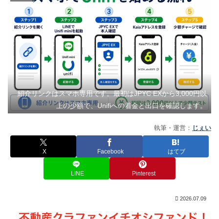
紹介リンクはスマホ専用です。最初はJPYC EXから3,000円以
上の少額で、Unifiへの着金と出口を確認します。
執筆・運営：
じぇい
X
Facebook
はてブ
LINE
Pinterest
2026.07.09