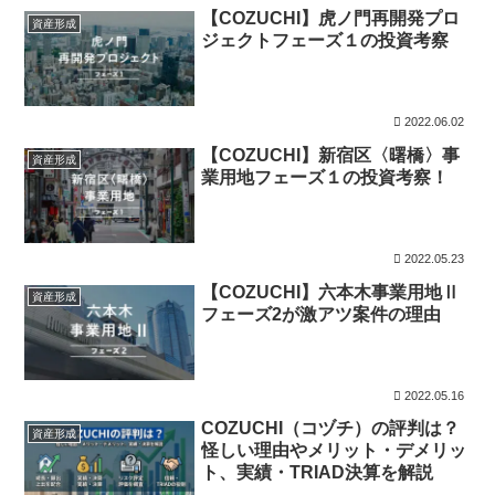
【COZUCHI】虎ノ門再開発プロ
資産形成
ジェクトフェーズ１の投資考察
2022.06.02
【COZUCHI】新宿区〈曙橋〉事
資産形成
業用地フェーズ１の投資考察！
2022.05.23
【COZUCHI】六本木事業用地Ⅱ
資産形成
フェーズ2が激アツ案件の理由
2022.05.16
COZUCHI（コヅチ）の評判は？
資産形成
怪しい理由やメリット・デメリッ
ト、実績・TRIAD決算を解説