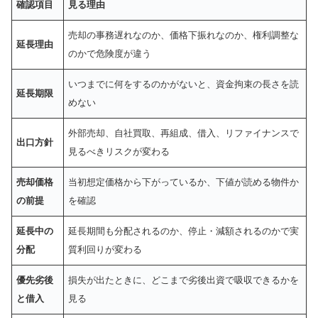
確認項目
見る理由
売却の事務遅れなのか、価格下振れなのか、権利調整な
延長理由
のかで危険度が違う
いつまでに何をするのかがないと、資金拘束の長さを読
延長期限
めない
外部売却、自社買取、再組成、借入、リファイナンスで
出口方針
見るべきリスクが変わる
売却価格
当初想定価格から下がっているか、下値が読める物件か
の前提
を確認
延長中の
延長期間も分配されるのか、停止・減額されるのかで実
分配
質利回りが変わる
優先劣後
損失が出たときに、どこまで劣後出資で吸収できるかを
と借入
見る