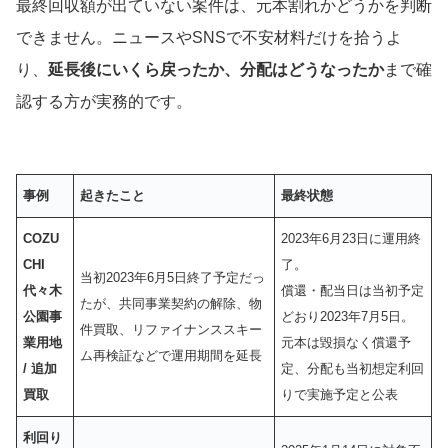
最終回収額が出ていない案件は、元本割れかどうかを判断
できません。ニュースやSNSで不安材料だけを拾うよ
り、
延長後にいくら戻ったか、分配はどうなったか
まで確
認する方が実務的です。
事例
起きたこと
最終状態
COZU
2023年6月23日に運用終
CHI
了。
当初2023年6月5日終了予定だっ
代々木
償還・配当日は当初予定
たが、共同事業契約の解除、物
公園事
どおり2023年7月5日。
件買取、リファイナンススキー
業用地
元本は毀損なく償還予
ム再検証などで運用期間を延長
/ 追加
定、分配も当初想定利回
買取
りで実施予定と公表
利回り