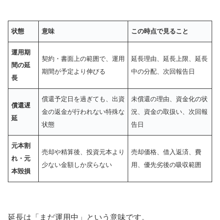
状態
意味
この時点で見ること
運用期
契約・書面上の範囲で、運用
延長理由、延長上限、延長
間の延
期間が予定より伸びる
中の分配、次回報告日
長
償還予定日を過ぎても、出資
未償還の理由、資金化の状
償還遅
金の返金が行われない特殊な
況、資金の取扱い、次回報
延
状態
告日
元本割
売却や精算後、投資元本より
売却価格、借入返済、費
れ・元
少ない金額しか戻らない
用、優先劣後の吸収範囲
本毀損
延長は「まだ運用中」という意味です。