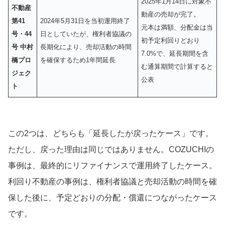
2025年1月14日に対象不
不動産
動産の売却が完了。
第41
2024年5月31日を当初運用終了
元本は満額、分配金は当
号・44
日としていたが、権利者協議の
初予定利回りどおり
号 中村
長期化により、売却活動の時間
7.0%で、延長期間を含
橋プロ
を確保するため1年間延長
む通算期間で計算すると
ジェク
公表
ト
この2つは、どちらも「延長したが戻ったケース」です。
ただし、戻った理由は同じではありません。COZUCHIの
事例は、最終的にリファイナンスで運用終了したケース。
利回り不動産の事例は、権利者協議と売却活動の時間を確
保した後に、予定どおりの分配・償還につながったケース
です。