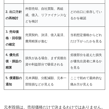
外部売却、自社買取、再組
2. 出口方針
どの出口に依存してい
成、借入、リファイナンスな
の再検討
るかを確認
どを検討
3. 売却価
売買契約、決済、借入返済、
当初想定価格からどれ
格・回収額
費用精算が進む
だけ下がったかを見る
の確定
4. 優先劣
劣後部分を超えた損失
損失がある場合、まず劣後出
後・損益の
が優先出資者に来るか
資や利益部分で吸収される
精算
を見る
5. 償還額の
元本満額、分配減額、元本一
ここで初めて最終的な
通知
部毀損などが見える
痛み方が見える
元本毀損は、売却価格だけで決まるわけではありません。