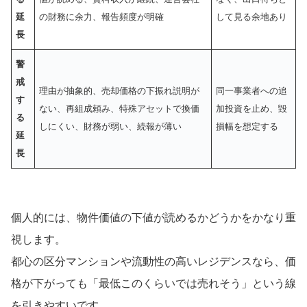
延
の財務に余力、報告頻度が明確
して見る余地あり
長
警
戒
理由が抽象的、売却価格の下振れ説明が
同一事業者への追
す
ない、再組成頼み、特殊アセットで換価
加投資を止め、毀
る
しにくい、財務が弱い、続報が薄い
損幅を想定する
延
長
個人的には、物件価値の下値が読めるかどうかをかなり重
視します。
都心の区分マンションや流動性の高いレジデンスなら、価
格が下がっても「最低このくらいでは売れそう」という線
を引きやすいです。