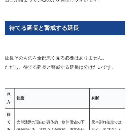
待てる延長と警戒する延長
延長そのものを全部悪く見る必要はありません。
ただし、待てる延長と警戒する延長は分けたいです。
見
状態
判断
方
待
て
売却活動の理由が具体的、物件価値の下
元本割れ確定では
る
値が読める、賃料収入が継続、運営会社
なく、出口待ちと