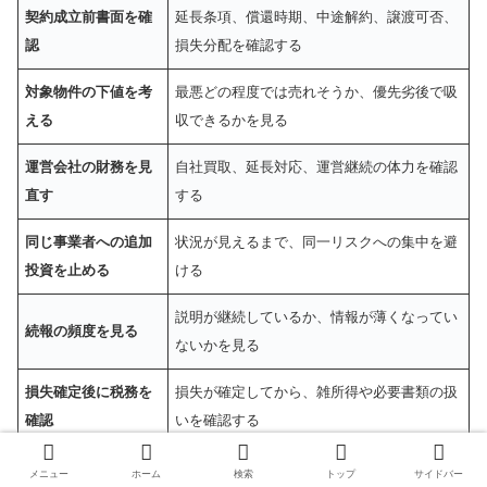
契約成立前書面を確
延長条項、償還時期、中途解約、譲渡可否、
認
損失分配を確認する
対象物件の下値を考
最悪どの程度では売れそうか、優先劣後で吸
える
収できるかを見る
運営会社の財務を見
自社買取、延長対応、運営継続の体力を確認
直す
する
同じ事業者への追加
状況が見えるまで、同一リスクへの集中を避
投資を止める
ける
説明が継続しているか、情報が薄くなってい
続報の頻度を見る
ないかを見る
損失確定後に税務を
損失が確定してから、雑所得や必要書類の扱
確認
いを確認する
メニュー
ホーム
検索
トップ
サイドバー