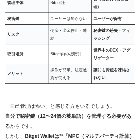
管理主体
Bitget社
理)
秘密鍵
ユーザーは知らない
ユーザーが保有
倒産・出金停止・凍
秘密鍵の紛失・フィ
リスク
結
ッシング
世界中のDEX・アグ
取引場所
Bitget内の板取引
リゲーター
操作が簡単、法定通
誰にも資産を凍結さ
メリット
貨が使える
れない
「自己管理は怖い」と感じる方もいるでしょう。
自分で秘密鍵（12〜24個の英単語）を管理する必要があ
る
からです。
しかし、
Bitget Walletは**「MPC（マルチパーティ計算）